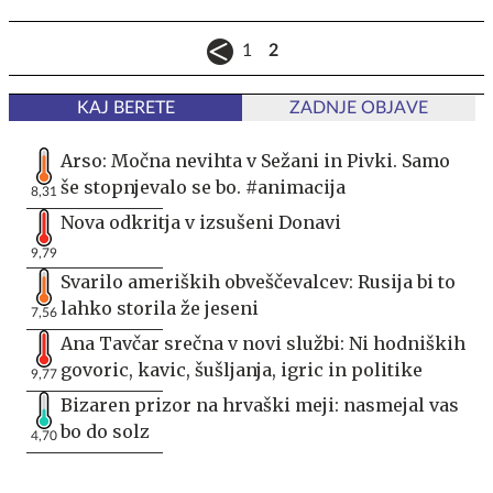
1
2
KAJ BERETE
ZADNJE OBJAVE
Arso: Močna nevihta v Sežani in Pivki. Samo
še stopnjevalo se bo. #animacija
8,31
Nova odkritja v izsušeni Donavi
9,79
Svarilo ameriških obveščevalcev: Rusija bi to
lahko storila že jeseni
7,56
Ana Tavčar srečna v novi službi: Ni hodniških
govoric, kavic, šušljanja, igric in politike
9,77
Bizaren prizor na hrvaški meji: nasmejal vas
bo do solz
4,70