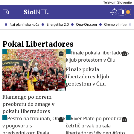
Telekom Slovenije
Naj planinska koča
Energetika 2.0
Ona-On.com
Gremo v hribe
Pokal Libertadores
Finale pokala
libertadores kljub
protestom v Čilu
Flamengo po norem
preobratu do zmage v
pokalu libertadores