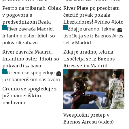
Pestro na tribunah, Oblak
River Plate po preobratu
v pogovoru s
četrtič prvak pokala
predsednikom Reala
libertadores! #video #foto
River zavrača Madrid,
Zdaj je uradno, tekma
Infantino oster: Idioti so
tisočletja se iz Buenos
pokvarili zabavo
Aires seli v Madrid
Gremio se spogleduje z
južnoameriškim
naslovom
Vsesplošni pretep v
Buenos Airesu (video)