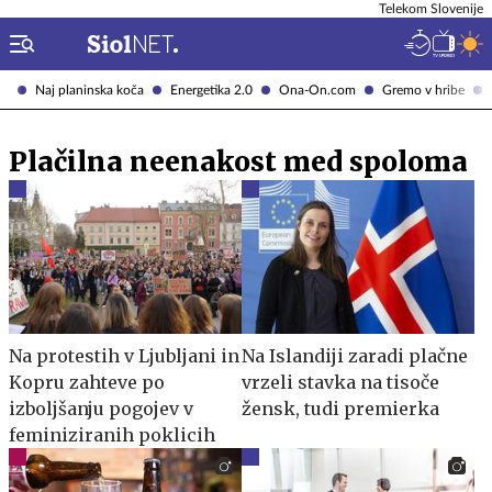
Telekom Slovenije
Naj planinska koča
Energetika 2.0
Ona-On.com
Gremo v hribe
Plačilna neenakost med spoloma
Na protestih v Ljubljani in
Na Islandiji zaradi plačne
Kopru zahteve po
vrzeli stavka na tisoče
izboljšanju pogojev v
žensk, tudi premierka
feminiziranih poklicih