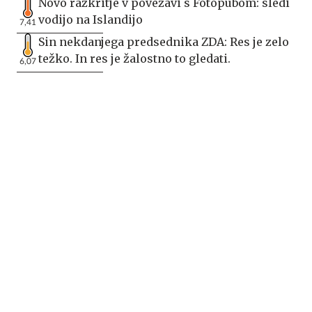
Novo razkritje v povezavi s Fotopubom: sledi
vodijo na Islandijo
7,41
Sin nekdanjega predsednika ZDA: Res je zelo
težko. In res je žalostno to gledati.
6,07