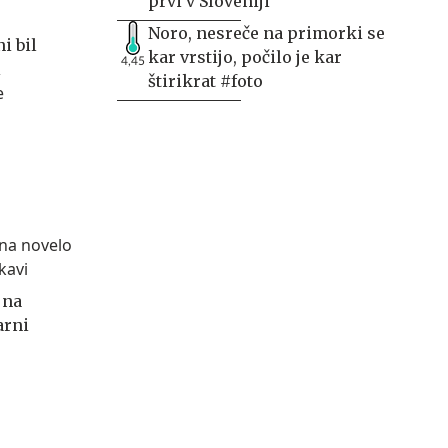
prvi v Sloveniji
Noro, nesreče na primorki se
i bil
kar vrstijo, počilo je kar
4,45
i
štirikrat #foto
 na
arni