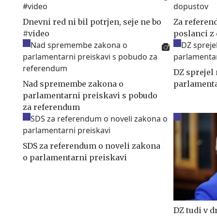
Dnevni red ni bil potrjen, seje ne bo
Za referen
#video
poslanci z
DZ sprejel
Nad spremembe zakona o
parlamenta
parlamentarni preiskavi s pobudo
za referendum
SDS za referendum o noveli zakona
o parlamentarni preiskavi
DZ tudi v d