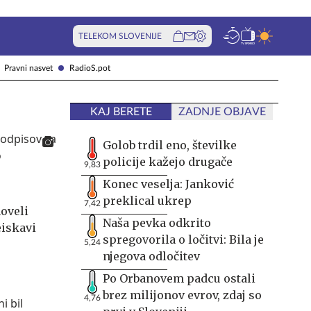
TELEKOM SLOVENIJE
Pravni nasvet
RadioS.pot
KAJ BERETE
ZADNJE OBJAVE
Golob trdil eno, številke
policije kažejo drugače
9,83
Konec veselja: Janković
preklical ukrep
7,42
oveli
Naša pevka odkrito
iskavi
spregovorila o ločitvi: Bila je
5,24
njegova odločitev
Po Orbanovem padcu ostali
brez milijonov evrov, zdaj so
4,76