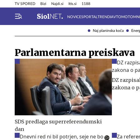
Info in obvestila
Tehnik
TV SPORED
Bizi
Najdi.si
Itis.si
1188
NOVICE
SPORTAL
TRENDI
AVTOMOTO
MN
Naj planinska koča
Energ
Parlamentarna preiskava
DZ razpisa
zakona o p
SDS predlaga superreferendumski
dan