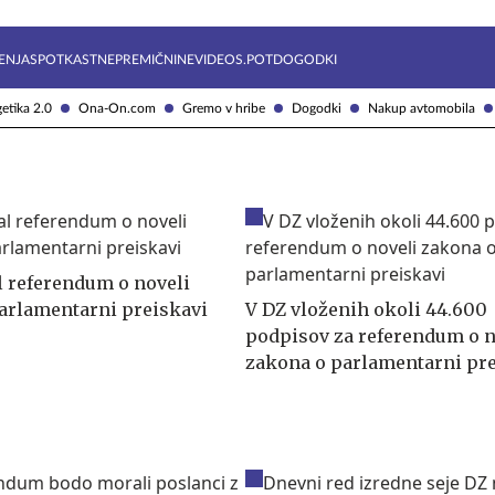
Želite prejemati e-novice?
Uživajmo pametno
ENJA
SPOTKAST
NEPREMIČNINE
VIDEOS.POT
DOGODKI
etika 2.0
Ona-On.com
Gremo v hribe
Dogodki
Nakup avtomobila
l referendum o noveli
arlamentarni preiskavi
V DZ vloženih okoli 44.600
podpisov za referendum o n
zakona o parlamentarni pre