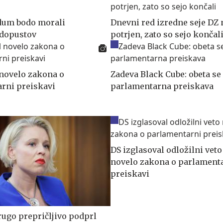
dum bodo morali
Dnevni red izredne seje DZ n
 dopustov
potrjen, zato so sejo končal
 novelo zakona o
Zadeva Black Cube: obeta se
rni preiskavi
parlamentarna preiskava
DS izglasoval odložilni veto
novelo zakona o parlament
preiskavi
rugo prepričljivo podprl