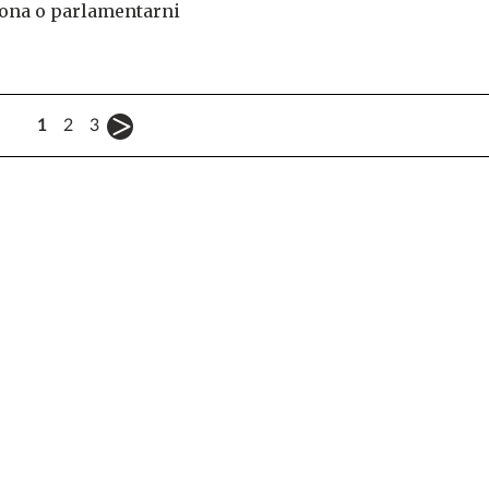
ona o parlamentarni
1
2
3