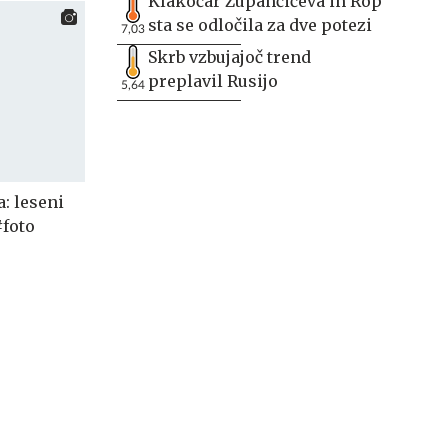
Klakočar Zupančičeva in Rop
sta se odločila za dve potezi
7,03
Skrb vzbujajoč trend
preplavil Rusijo
5,64
: leseni
#foto