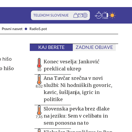
TELEKOM SLOVENIJE
Pravni nasvet
RadioS.pot
KAJ BERETE
ZADNJE OBJAVE
Konec veselja: Janković
o hišo
preklical ukrep
10
Ana Tavčar srečna v novi
službi: Ni hodniških govoric,
8,02
kavic, šušljanja, igric in
politike
Slovenska pevka brez dlake
na jeziku: Sem v celibatu in
7,45
sem ponosna na to