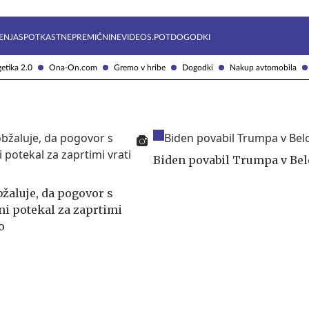
Želite prejemati e-novice?
Uživajmo pametno
ENJA
SPOTKAST
NEPREMIČNINE
VIDEOS.POT
DOGODKI
etika 2.0
Ona-On.com
Gremo v hribe
Dogodki
Nakup avtomobila
Biden povabil Trumpa v Bel
bžaluje, da pogovor s
 potekal za zaprtimi
o