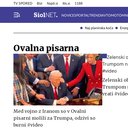
Info in obvestila
Tehnik
TV SPORED
Bizi
Najdi.si
Itis.si
1188
NOVICE
SPORTAL
TRENDI
AVTOMOTO
MN
Naj planinska koča
Energ
Ovalna pisarna
Zelenski o
Trumpom ni
vrati #vide
Med vojno z Iranom so v Ovalni
pisarni molili za Trumpa, odzivi so
burni #video