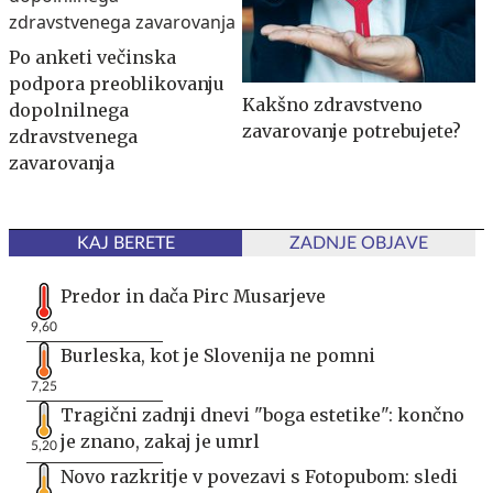
Po anketi večinska
podpora preoblikovanju
Kakšno zdravstveno
dopolnilnega
zavarovanje potrebujete?
zdravstvenega
zavarovanja
KAJ BERETE
ZADNJE OBJAVE
Predor in dača Pirc Musarjeve
9,60
Burleska, kot je Slovenija ne pomni
7,25
Tragični zadnji dnevi "boga estetike": končno
je znano, zakaj je umrl
5,20
Novo razkritje v povezavi s Fotopubom: sledi