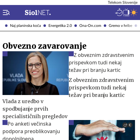
Telekom Slovenije
Naj planinska koča
Energetika 2.0
Ona-On.com
Gremo v hribe
Obvezno zavarovanje
Z obveznim zdravstvenim
prispevkom tudi nekaj
težav pri branju kartic
Vlada z uredbo v
spodbujanje prvih
specialističnih pregledov