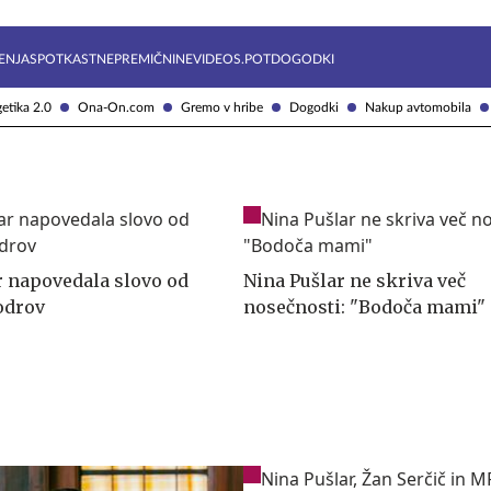
Želite prejemati e-novice?
Uživajmo pametno
ENJA
SPOTKAST
NEPREMIČNINE
VIDEOS.POT
DOGODKI
etika 2.0
Ona-On.com
Gremo v hribe
Dogodki
Nakup avtomobila
r napovedala slovo od
Nina Pušlar ne skriva več
odrov
nosečnosti: "Bodoča mami"