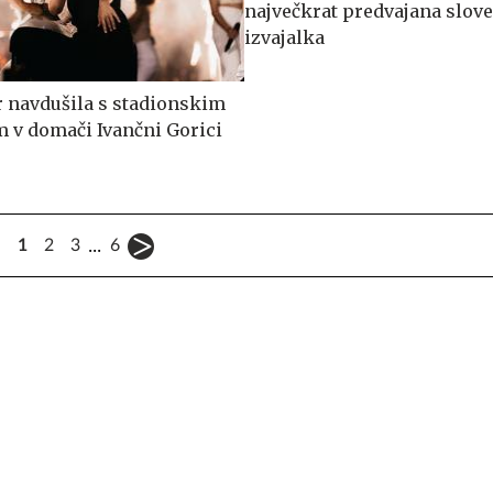
največkrat predvajana slov
izvajalka
r navdušila s stadionskim
 v domači Ivančni Gorici
...
1
2
3
6