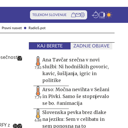
TELEKOM SLOVENIJE
Pravni nasvet
RadioS.pot
KAJ BERETE
ZADNJE OBJAVE
Ana Tavčar srečna v novi
službi: Ni hodniških govoric,
7,83
kavic, šušljanja, igric in
politike
Arso: Močna nevihta v Sežani
in Pivki. Samo še stopnjevalo
7,79
se bo. #animacija
Slovenska pevka brez dlake
na jeziku: Sem v celibatu in
6,88
sem ponosna na to