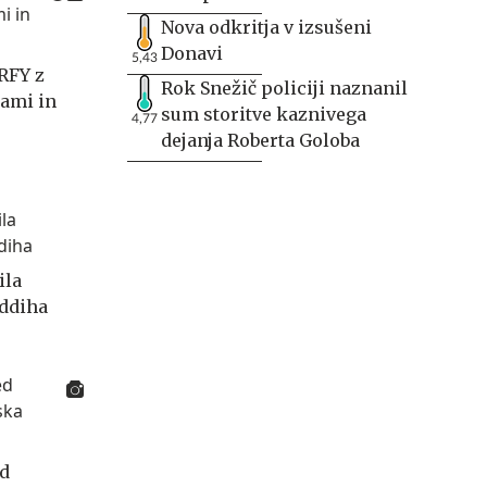
Nova odkritja v izsušeni
Donavi
5,43
MRFY z
Rok Snežič policiji naznanil
bami in
sum storitve kaznivega
4,77
dejanja Roberta Goloba
ila
oddiha
ed