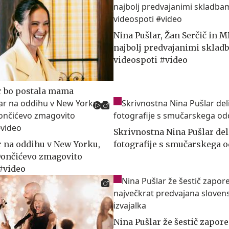
Nina Pušlar, Žan Serčič in 
najbolj predvajanimi sklad
videospoti #video
r bo postala mama
Skrivnostna Nina Pušlar del
r na oddihu v New Yorku,
fotografije s smučarskega 
 Dončićevo zmagovito
#video
Nina Pušlar že šestič zapor