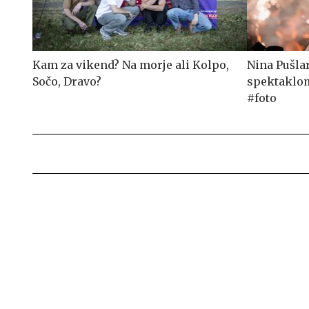
Kam za vikend? Na morje ali Kolpo,
Nina Pušla
Sočo, Dravo?
spektaklom
#foto