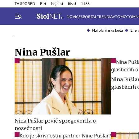
Info in obvestila
Tehnik
TV SPORED
Bizi
Najdi.si
Itis.si
1188
NOVICE
SPORTAL
TRENDI
AVTOMOTO
MN
Naj planinska koča
Energ
Nina Pušlar
Nina Pušla
glasbenih 
Nina Pušlar prvič spregovorila o
nosečnosti