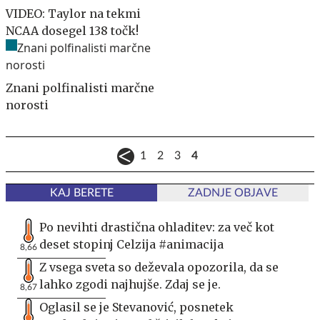
VIDEO: Taylor na tekmi
NCAA dosegel 138 točk!
Znani polfinalisti marčne
norosti
1
2
3
4
KAJ BERETE
ZADNJE OBJAVE
Po nevihti drastična ohladitev: za več kot
deset stopinj Celzija #animacija
8,66
Z vsega sveta so deževala opozorila, da se
lahko zgodi najhujše. Zdaj se je.
8,67
Oglasil se je Stevanović, posnetek