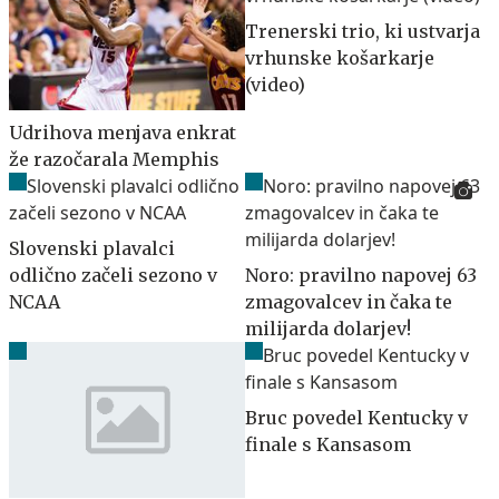
Trenerski trio, ki ustvarja
vrhunske košarkarje
(video)
Udrihova menjava enkrat
že razočarala Memphis
Slovenski plavalci
odlično začeli sezono v
Noro: pravilno napovej 63
NCAA
zmagovalcev in čaka te
milijarda dolarjev!
Bruc povedel Kentucky v
finale s Kansasom