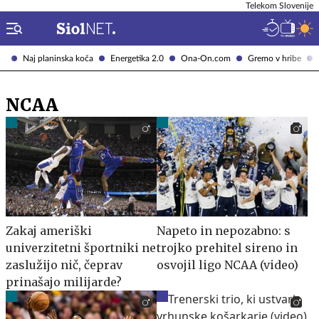
Telekom Slovenije
Naj planinska koča
Energetika 2.0
Ona-On.com
Gremo v hribe
NCAA
Zakaj ameriški
Napeto in nepozabno: s
univerzitetni športniki ne
trojko prehitel sireno in
zaslužijo nič, čeprav
osvojil ligo NCAA (video)
prinašajo milijarde?