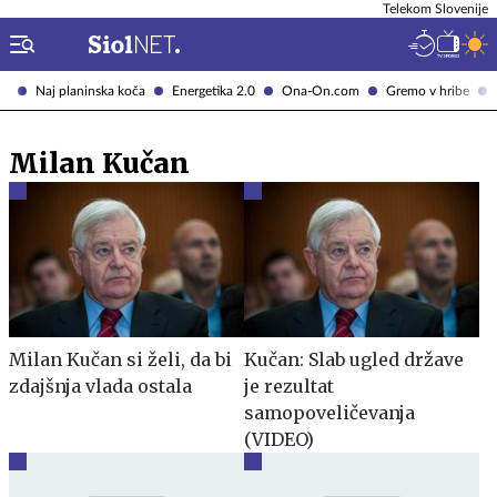
Telekom Slovenije
Naj planinska koča
Energetika 2.0
Ona-On.com
Gremo v hribe
Milan Kučan
Milan Kučan si želi, da bi
Kučan: Slab ugled države
zdajšnja vlada ostala
je rezultat
samopoveličevanja
(VIDEO)