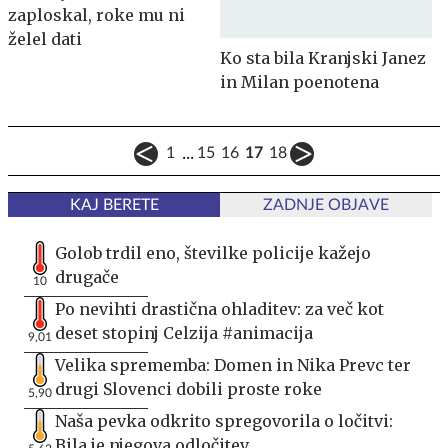
zaploskal, roke mu ni
želel dati
Ko sta bila Kranjski Janez
in Milan poenotena
...
1
15
16
17
18
KAJ BERETE
ZADNJE OBJAVE
Golob trdil eno, številke policije kažejo
drugače
10
Po nevihti drastična ohladitev: za več kot
deset stopinj Celzija #animacija
9,01
Velika sprememba: Domen in Nika Prevc ter
drugi Slovenci dobili proste roke
5,90
Naša pevka odkrito spregovorila o ločitvi:
Bila je njegova odločitev