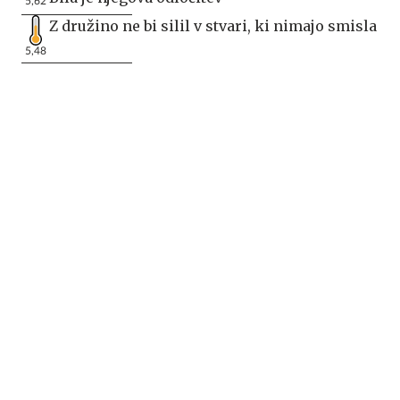
5,62
Z družino ne bi silil v stvari, ki nimajo smisla
5,48