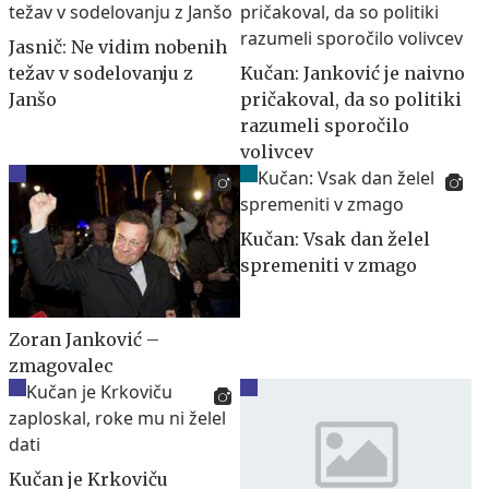
Jasnič: Ne vidim nobenih
težav v sodelovanju z
Kučan: Janković je naivno
Janšo
pričakoval, da so politiki
razumeli sporočilo
volivcev
Kučan: Vsak dan želel
spremeniti v zmago
Zoran Janković –
zmagovalec
Kučan je Krkoviču