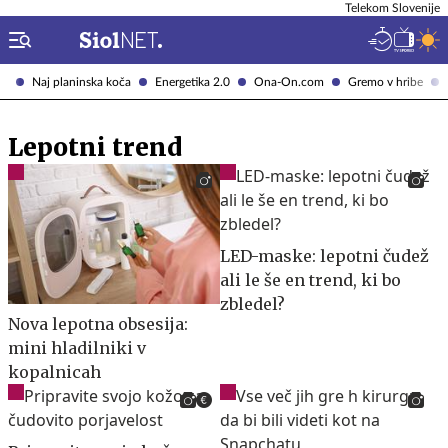
Telekom Slovenije
Naj planinska koča
Energetika 2.0
Ona-On.com
Gremo v hribe
Lepotni trend
LED-maske: lepotni čudež
ali le še en trend, ki bo
zbledel?
Nova lepotna obsesija:
mini hladilniki v
kopalnicah