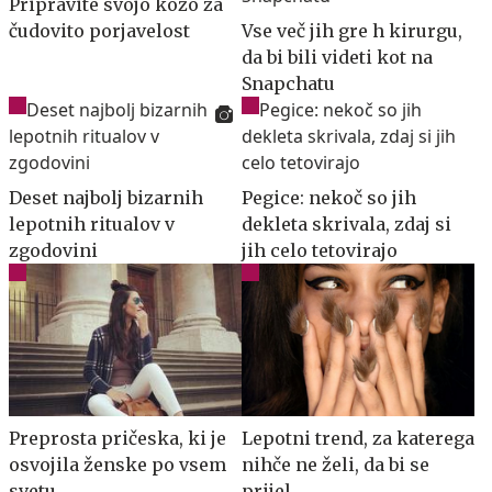
Pripravite svojo kožo za
čudovito porjavelost
Vse več jih gre h kirurgu,
da bi bili videti kot na
Snapchatu
Deset najbolj bizarnih
Pegice: nekoč so jih
lepotnih ritualov v
dekleta skrivala, zdaj si
zgodovini
jih celo tetovirajo
Preprosta pričeska, ki je
Lepotni trend, za katerega
osvojila ženske po vsem
nihče ne želi, da bi se
svetu
prijel