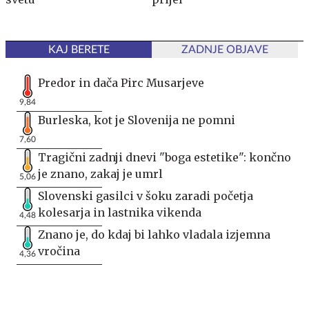
KAJ BERETE
ZADNJE OBJAVE
Predor in dača Pirc Musarjeve
9,84
Burleska, kot je Slovenija ne pomni
7,60
Tragični zadnji dnevi "boga estetike": končno
je znano, zakaj je umrl
5,06
Slovenski gasilci v šoku zaradi početja
kolesarja in lastnika vikenda
4,48
Znano je, do kdaj bi lahko vladala izjemna
vročina
4,36