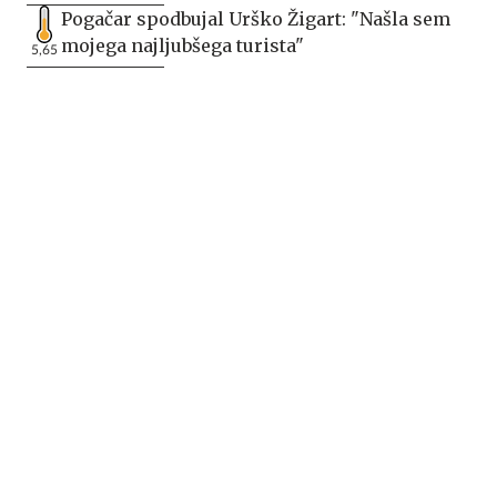
Pogačar spodbujal Urško Žigart: "Našla sem
mojega najljubšega turista"
5,65