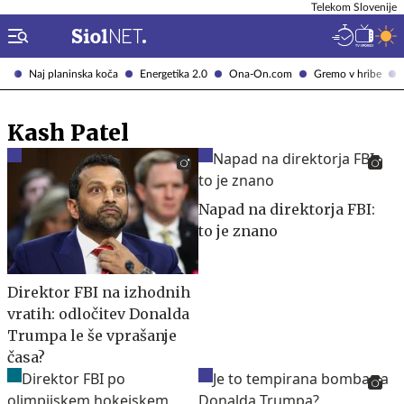
Telekom Slovenije
Naj planinska koča
Energetika 2.0
Ona-On.com
Gremo v hribe
Kash Patel
Napad na direktorja FBI:
to je znano
Direktor FBI na izhodnih
vratih: odločitev Donalda
Trumpa le še vprašanje
časa?