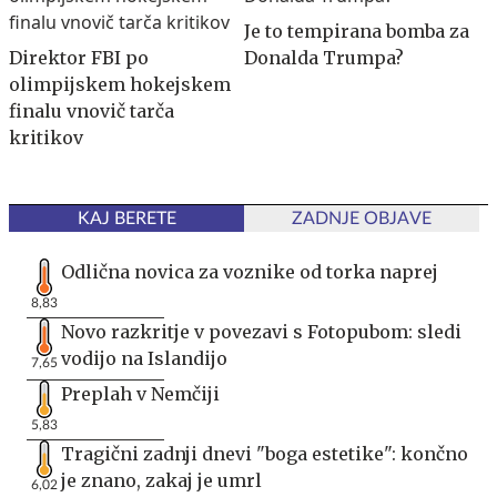
Je to tempirana bomba za
Direktor FBI po
Donalda Trumpa?
olimpijskem hokejskem
finalu vnovič tarča
kritikov
KAJ BERETE
ZADNJE OBJAVE
Odlična novica za voznike od torka naprej
8,83
Novo razkritje v povezavi s Fotopubom: sledi
vodijo na Islandijo
7,65
Preplah v Nemčiji
5,83
Tragični zadnji dnevi "boga estetike": končno
je znano, zakaj je umrl
6,02