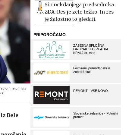
Sin nekdanjega predsednika
ZDA: Res je zelo težko. In res
5,16
je žalostno to gledati.
 sploh ne prihaja
ola.
iz Bele
 poročanje