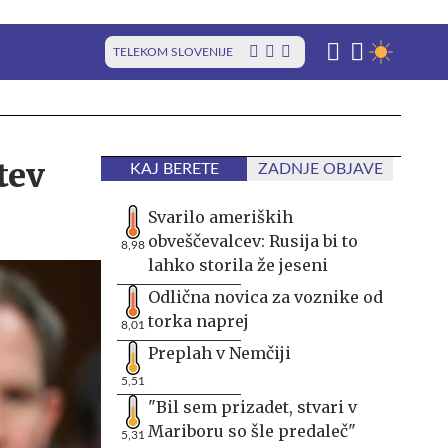
TELEKOM SLOVENIJE
tev
KAJ BERETE
ZADNJE OBJAVE
Svarilo ameriških
obveščevalcev: Rusija bi to
8,98
lahko storila že jeseni
Odlična novica za voznike od
torka naprej
8,01
Preplah v Nemčiji
5,51
"Bil sem prizadet, stvari v
Mariboru so šle predaleč"
5,31