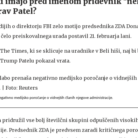
, ki imajo pred imenom pridevnik "ne
rav Patel?
dijih o direktorju FBI zelo motijo predsednika ZDA Don
 čelo preiskovalnega urada postavil 21. februarja lani.
 The Times, ki se sklicuje na uradnike v Beli hiši, naj bi
o Trump Patelu pokazal vrata.
gativno medijsko poročanje o vidnejših članih njegove administracije.
m pridružil vse bolj številčni skupini odpuščenih visoki
je. Predsednik ZDA je predvsem zaradi kritičnega poro