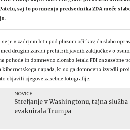
atelu, saj to po mnenju predsednika ZDA meče slabo
jo.
 se je v zadnjem letu pod plazom očitkov, da slabo oprav
t, med drugim zaradi prehitrih javnih zaključkov o osum
a pohode in domnevno zlorabo letala FBI za zasebne pol
ga kibernetskega napada, ki so ga domnevno izvedli pro
ato objavili njegove zasebne fotografije.
NOVICE
Streljanje v Washingtonu, tajna služba
evakuirala Trumpa