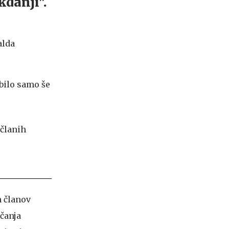
kdanji".
alda
 bilo samo še
h članov
čanja