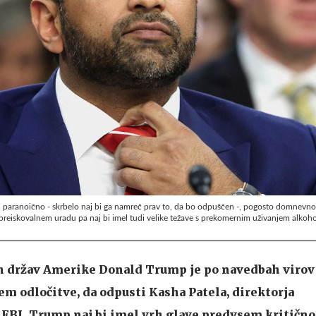
lj paranoično - skrbelo naj bi ga namreč prav to, da bo odpuščen -, pogosto domnevno
 preiskovalnem uradu pa naj bi imel tudi velike težave s prekomernim uživanjem alkoh
 držav Amerike Donald Trump je po navedbah virov 
jem odločitve, da odpusti Kasha Patela, direktorja
 FBI. Trump naj bi imel vrh glave predvsem kritično