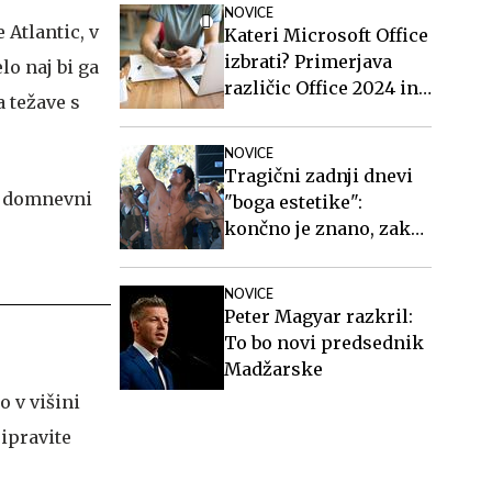
NOVICE
Atlantic, v
Kateri Microsoft Office
izbrati? Primerjava
lo naj bi ga
različic Office 2024 in
a težave s
Office 2021.
NOVICE
Tragični zadnji dnevi
"boga estetike":
končno je znano, zakaj
je umrl
NOVICE
Peter Magyar razkril:
To bo novi predsednik
Madžarske
o v višini
ripravite