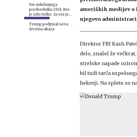
Sin nekdanjega
ameriških medijev o P
predsednika ZDA: Res
je zelo težko. In res je
njegovo administraci
žalostno to gledati.
Trump podpisal nova
izvršna ukaza
Direktor FBI Kash Patel
delo, znašel že večkra
strelske napade ozirom
bil tudi tarča uspešne
hekerji. Na spletu so n