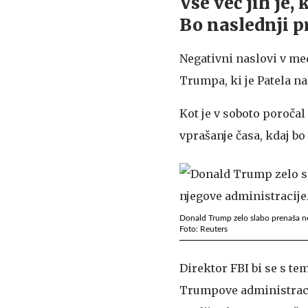
Vse več jih je
Bo naslednji p
Negativni naslovi v me
Trumpa, ki je Patela na
Kot je v soboto poročal
vprašanje časa, kdaj b
Donald Trump zelo slabo prenaša ne
Foto: Reuters
Direktor FBI bi se s te
Trumpove administraci