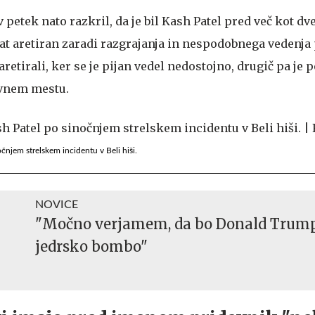
v petek nato razkril, da je bil Kash Patel pred več kot d
at aretiran zaradi razgrajanja in nespodobnega vedenja
aretirali, ker se je pijan vedel nedostojno, drugič pa je
avnem mestu.
njem strelskem incidentu v Beli hiši.
NOVICE
"Močno verjamem, da bo Donald Trump
jedrsko bombo"