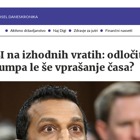
Želite prejemati e-novice?
Uživajmo pametno
OSEL DANES
KRONIKA
Aktivno državljanstvo
Naj Digi
Zdravje za jutri
Finančni nasveti
I na izhodnih vratih: odloči
umpa le še vprašanje časa?