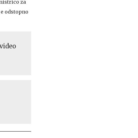
istrico za
je odstopno
video