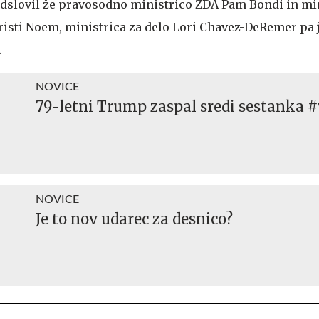
dslovil že pravosodno ministrico ZDA Pam Bondi in min
isti Noem, ministrica za delo Lori Chavez-DeRemer pa 
.
NOVICE
79-letni Trump zaspal sredi sestanka #
NOVICE
Je to nov udarec za desnico?