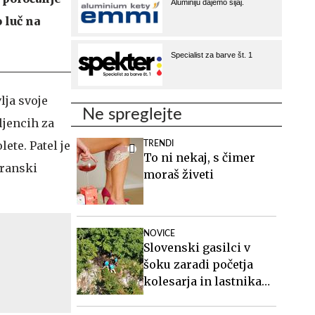
 luč na
lja svoje
Ne spreglejte
ljencih za
ete. Patel je
TRENDI
To ni nekaj, s čimer
iranski
moraš živeti
NOVICE
Slovenski gasilci v
šoku zaradi početja
kolesarja in lastnika
vikenda