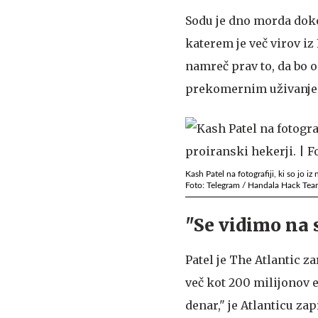
Sodu je dno morda doko
katerem je več virov iz 
namreč prav to, da bo o
prekomernim uživanje
Kash Patel na fotografiji, ki so jo 
Foto: Telegram / Handala Hack Te
"Se vidimo na 
Patel je The Atlantic z
več kot 200 milijonov e
denar," je Atlanticu zap