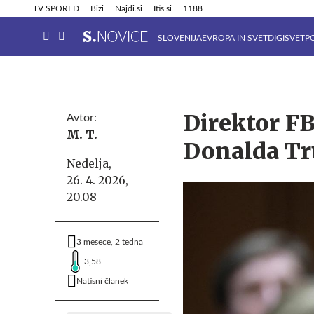
Info in obvestila
Tehnik
TV SPORED
Bizi
Najdi.si
Itis.si
1188
SLOVENIJA
EVROPA IN SVET
DIGISVET
P
Direktor FB
Avtor:
M. T.
Donalda Tr
Nedelja,
26. 4. 2026,
20.08
3 mesece, 2 tedna
3,58
Natisni članek