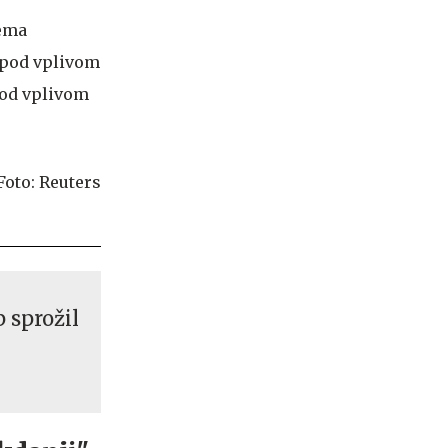
vema
 pod vplivom
 pod vplivom
 sprožil