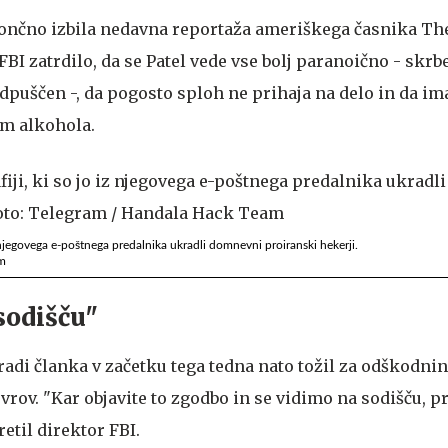
nčno izbila nedavna reportaža ameriškega časnika The 
FBI zatrdilo, da se Patel vede vse bolj paranoično - skrbe
dpuščen -, da pogosto sploh ne prihaja na delo in da im
m alkohola.
iz njegovega e-poštnega predalnika ukradli domnevni proiranski hekerji.
am
sodišču"
aradi članka v začetku tega tedna nato tožil za odškodnin
vrov. "Kar objavite to zgodbo in se vidimo na sodišču, p
retil direktor FBI.