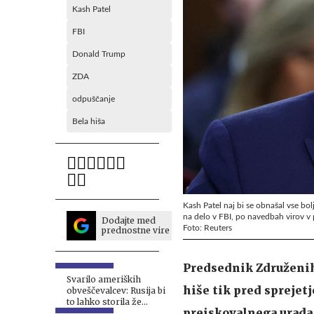
Kash Patel
FBI
Donald Trump
ZDA
odpuščanje
Bela hiša
Kash Patel naj bi se obnašal vse bo
na delo v FBI, po navedbah virov v
Dodajte med
Foto: Reuters
prednostne vire
Predsednik Združenih
Svarilo ameriških
hiše tik pred sprejet
obveščevalcev: Rusija bi
to lahko storila že
preiskovalnega urada
jeseni