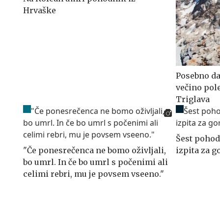
Hrvaške
Posebno dar
večino pole
Triglava
Šest pohod
"Če ponesrečenca ne bomo oživljali,
izpita za 
bo umrl. In če bo umrl s počenimi ali
celimi rebri, mu je povsem vseeno."