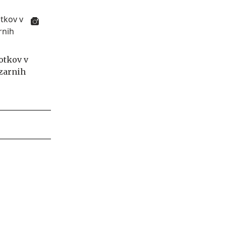
otkov v
izarnih