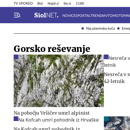
Info in obvestila
Tehnik
TV SPORED
Bizi
Najdi.si
Itis.si
1188
NOVICE
SPORTAL
TRENDI
AVTOMOTO
MN
Naj planinska koča
Energ
Gorsko reševanje
Nesreča v 
42-letnik
Na pobočju Vršičev umrl alpinist
Na Kofcah umrl pohodnik iz