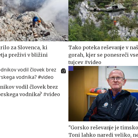
ilo za Slovenca, ki
Tako poteka reševanje v na
tja preživi v bližini
gorah, kjer se ponesreči vse
tujcev #video
nikov vodil človek brez
gorskega vodnika? #video
"Gorsko reševanje je timsko
Toni lahko naredi veliko, n