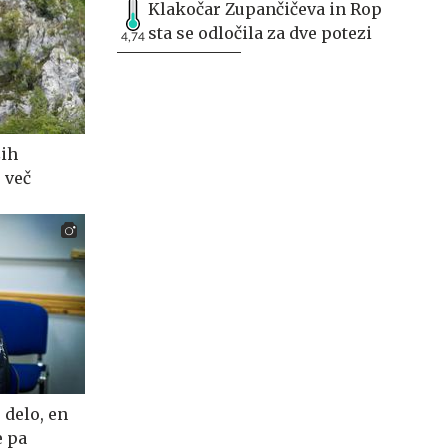
Klakočar Zupančičeva in Rop
sta se odločila za dve potezi
4,74
ših
 več
 delo, en
e pa