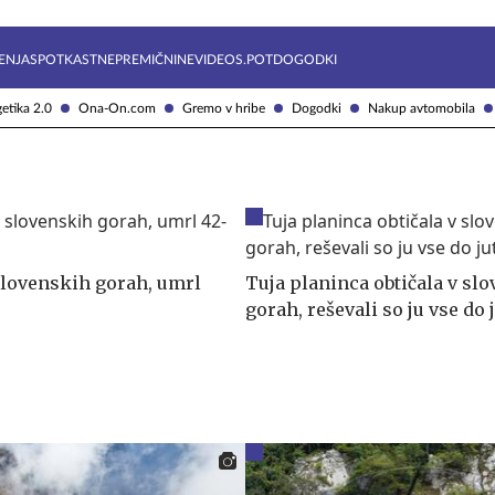
Želite prejemati e-novice?
Uživajmo pametno
ENJA
SPOTKAST
NEPREMIČNINE
VIDEOS.POT
DOGODKI
etika 2.0
Ona-On.com
Gremo v hribe
Dogodki
Nakup avtomobila
slovenskih gorah, umrl
Tuja planinca obtičala v sl
gorah, reševali so ju vse do 