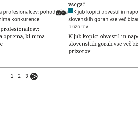
vsega."
 profesionalcev:
a oprema, ki nima
Kljub kopici obvestil in nap
e
slovenskih gorah vse več b
prizorov
1
2
3