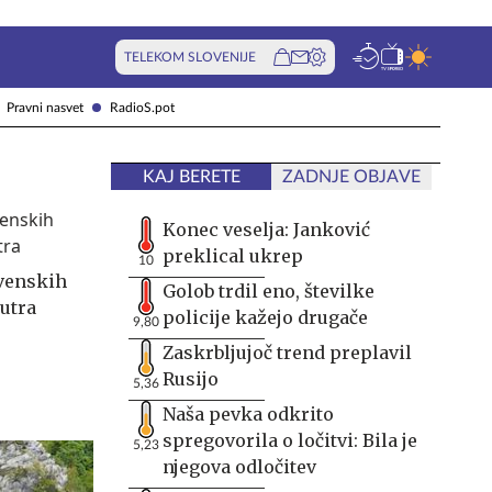
TELEKOM SLOVENIJE
Pravni nasvet
RadioS.pot
KAJ BERETE
ZADNJE OBJAVE
Konec veselja: Janković
preklical ukrep
10
ovenskih
Golob trdil eno, številke
jutra
policije kažejo drugače
9,80
Zaskrbljujoč trend preplavil
Rusijo
5,36
Naša pevka odkrito
spregovorila o ločitvi: Bila je
5,23
njegova odločitev