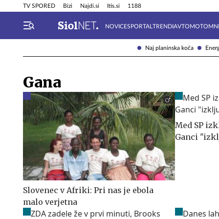
Info in obvestila
Tehnik
TV SPORED
Bizi
Najdi.si
Itis.si
1188
NOVICE
SPORTAL
TRENDI
AVTOMOTO
MN
Naj planinska koča
Energ
Gana
Med SP izkl
Ganci "izkl
Slovenec v Afriki: Pri nas je ebola
malo verjetna