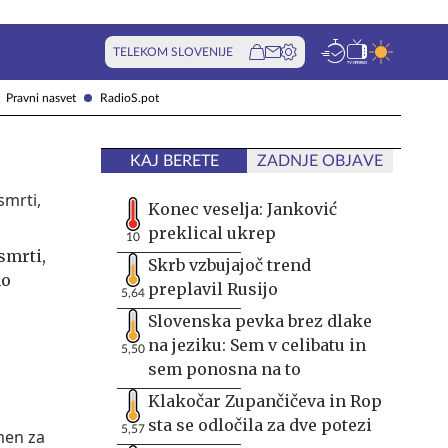
TELEKOM SLOVENIJE
Pravni nasvet
RadioS.pot
KAJ BERETE
ZADNJE OBJAVE
Konec veselja: Janković
preklical ukrep
10
smrti,
Skrb vzbujajoč trend
no
preplavil Rusijo
5,64
Slovenska pevka brez dlake
na jeziku: Sem v celibatu in
5,50
sem ponosna na to
Klakočar Zupančičeva in Rop
sta se odločila za dve potezi
5,57