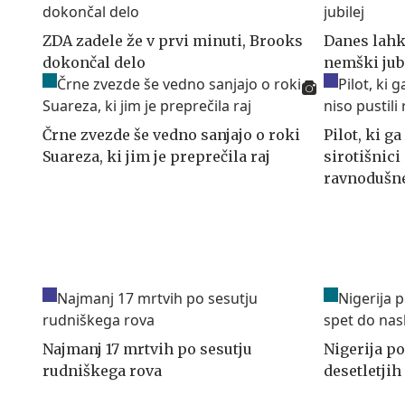
ZDA zadele že v prvi minuti, Brooks
Danes lahk
dokončal delo
nemški jub
Črne zvezde še vedno sanjajo o roki
Pilot, ki g
Suareza, ki jim je preprečila raj
sirotišnici
ravnodušn
Najmanj 17 mrtvih po sesutju
Nigerija p
rudniškega rova
desetletjih