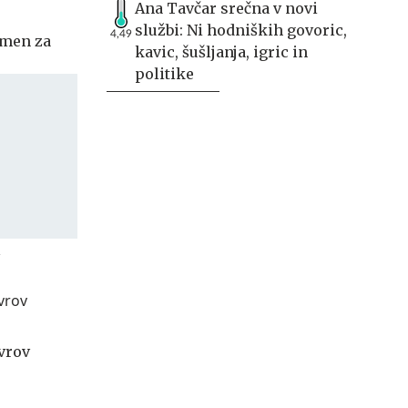
Ana Tavčar srečna v novi
službi: Ni hodniških govoric,
4,49
imen za
kavic, šušljanja, igric in
politike
vrov