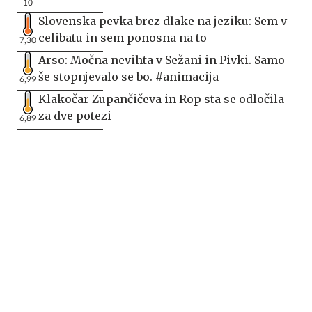
10
Slovenska pevka brez dlake na jeziku: Sem v
celibatu in sem ponosna na to
7,30
Arso: Močna nevihta v Sežani in Pivki. Samo
še stopnjevalo se bo. #animacija
6,99
Klakočar Zupančičeva in Rop sta se odločila
za dve potezi
6,89