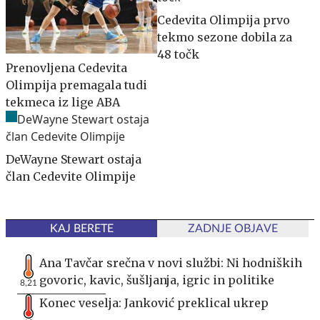
Cedevita Olimpija prvo
tekmo sezone dobila za
48 točk
Prenovljena Cedevita
Olimpija premagala tudi
tekmeca iz lige ABA
DeWayne Stewart ostaja
član Cedevite Olimpije
KAJ BERETE
ZADNJE OBJAVE
Ana Tavčar srečna v novi službi: Ni hodniških
govoric, kavic, šušljanja, igric in politike
8,21
Konec veselja: Janković preklical ukrep