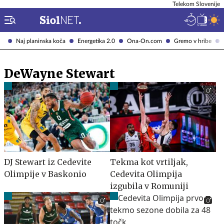
Telekom Slovenije
Naj planinska koča
Energetika 2.0
Ona-On.com
Gremo v hribe
DeWayne Stewart
DJ Stewart iz Cedevite
Tekma kot vrtiljak,
Olimpije v Baskonio
Cedevita Olimpija
izgubila v Romuniji