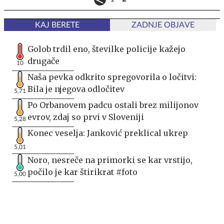
KAJ BERETE
ZADNJE OBJAVE
Golob trdil eno, številke policije kažejo
drugače
10
Naša pevka odkrito spregovorila o ločitvi:
Bila je njegova odločitev
5,71
Po Orbanovem padcu ostali brez milijonov
evrov, zdaj so prvi v Sloveniji
5,28
Konec veselja: Janković preklical ukrep
5,01
Noro, nesreče na primorki se kar vrstijo,
počilo je kar štirikrat #foto
5,00