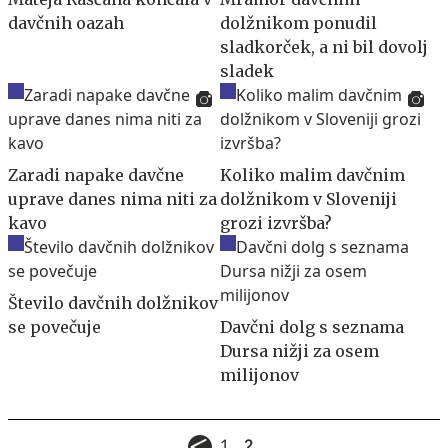
davčnih oazah
dolžnikom ponudil
sladkorček, a ni bil dovolj
sladek
Zaradi napake davčne
Koliko malim davčnim
uprave danes nima niti za
dolžnikom v Sloveniji
kavo
grozi izvršba?
Število davčnih dolžnikov
se povečuje
Davčni dolg s seznama
Dursa nižji za osem
milijonov
1
2