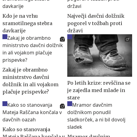
Kdo je na vrhu
Največji davčni dolžnik
sramotilnega stebra
pogorel v tožbah proti
davkarije
državi
Zakaj je obrambno
ministrstvo davčni
Po letih krize: revščina se
dolžnik in ali vojakom
je zajedla med mlade in
plačuje prispevke?
stare
Kako so stanovanja
Mateja Raščana končala v
Mramor davčnim