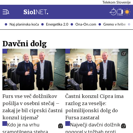
Telekom Slovenije
Naj planinska koča
Energetika 2.0
Ona-On.com
Gremo v hribe
Davčni dolg
Furs vse več dolžnikov
Častni konzul Cipra ima
pošilja v osebni stečaj –
razlog za veselje:
zakaj je bil ciprski častni
polmilijonski dolg do
konzul izjema?
Fursa zastaral