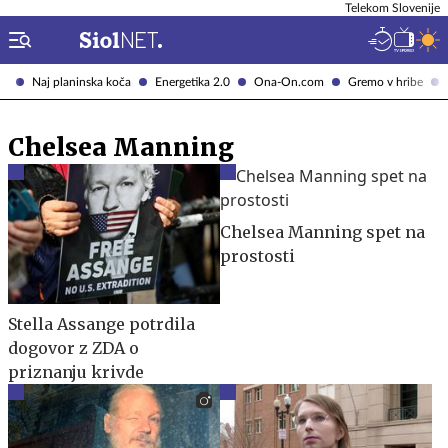
Telekom Slovenije
Naj planinska koča
Energetika 2.0
Ona-On.com
Gremo v hribe
Chelsea Manning
Chelsea Manning spet na
prostosti
Stella Assange potrdila
dogovor z ZDA o
priznanju krivde