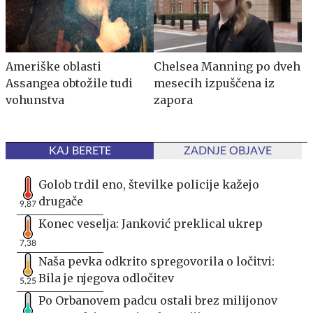
Ameriške oblasti
Chelsea Manning po dveh
Assangea obtožile tudi
mesecih izpuščena iz
vohunstva
zapora
KAJ BERETE
ZADNJE OBJAVE
Golob trdil eno, številke policije kažejo
drugače
9,87
Konec veselja: Janković preklical ukrep
7,38
Naša pevka odkrito spregovorila o ločitvi:
Bila je njegova odločitev
5,25
Po Orbanovem padcu ostali brez milijonov