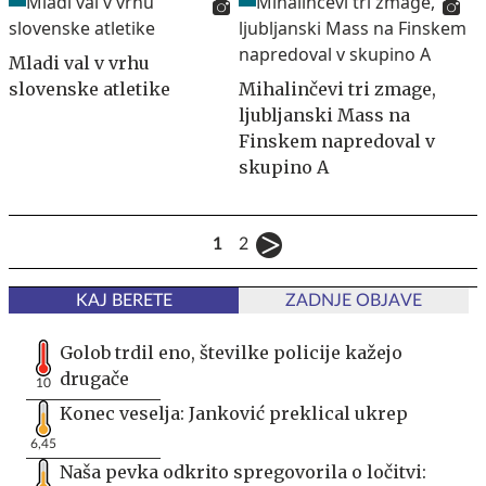
Mladi val v vrhu
slovenske atletike
Mihalinčevi tri zmage,
ljubljanski Mass na
Finskem napredoval v
skupino A
1
2
KAJ BERETE
ZADNJE OBJAVE
Golob trdil eno, številke policije kažejo
drugače
10
Konec veselja: Janković preklical ukrep
6,45
Naša pevka odkrito spregovorila o ločitvi: