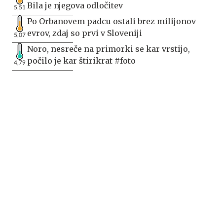
Bila je njegova odločitev
5,51
Po Orbanovem padcu ostali brez milijonov
evrov, zdaj so prvi v Sloveniji
5,07
Noro, nesreče na primorki se kar vrstijo,
počilo je kar štirikrat #foto
4,79