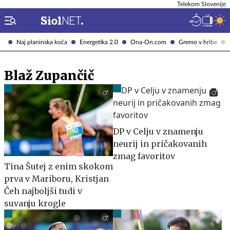
Telekom Slovenije
Naj planinska koča
Energetika 2.0
Ona-On.com
Gremo v hribe
Blaž Zupančič
DP v Celju v znamenju
neurij in pričakovanih
zmag favoritov
Tina Šutej z enim skokom
prva v Mariboru, Kristjan
Čeh najboljši tudi v
suvanju krogle