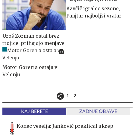
Kavčič igralec sezone,
Panjtar najboljši vratar
Uroš Zorman ostal brez
trojice, prihajajo menjave
Motor Gorenja ostaja v
Velenju
1
2
KAJ BERETE
ZADNJE OBJAVE
Konec veselja: Janković preklical ukrep
10