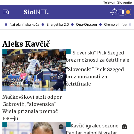
Telekom Slovenije
Naj planinska koča
Energetika 2.0
Ona-On.com
Gremo v hribe
Aleks Kavčič
"Slovenski" Pick Szeged
brez možnosti za
četrtfinale
Mačkovškovi strli odpor
Gabrovih, "slovenska"
Wisla priznala premoč
PSG-ju