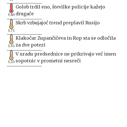
Golob trdil eno, številke policije kažejo
drugače
9,80
Skrb vzbujajoč trend preplavil Rusijo
5,71
Klakočar Zupančičeva in Rop sta se odločila
za dve potezi
5,41
V uradu predsednice ne prikrivajo več imen
sopotnic v prometni nesreči
5,23