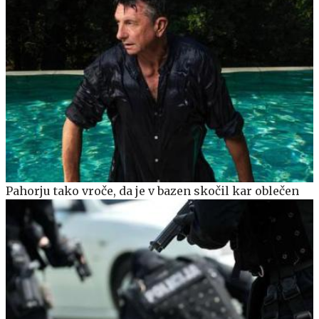
Pahorju tako vroče, da je v bazen skočil kar oblečen