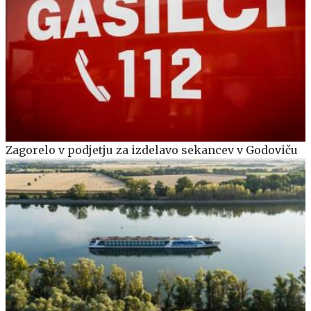
Zagorelo v podjetju za izdelavo sekancev v Godoviču