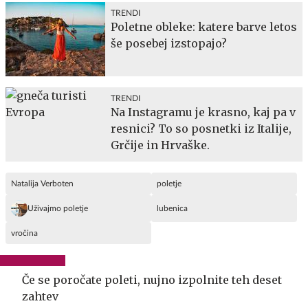
TRENDI
Poletne obleke: katere barve letos
še posebej izstopajo?
TRENDI
Na Instagramu je krasno, kaj pa v
resnici? To so posnetki iz Italije,
Grčije in Hrvaške.
Natalija Verboten
poletje
Uživajmo poletje
lubenica
vročina
Če se poročate poleti, nujno izpolnite teh deset
zahtev