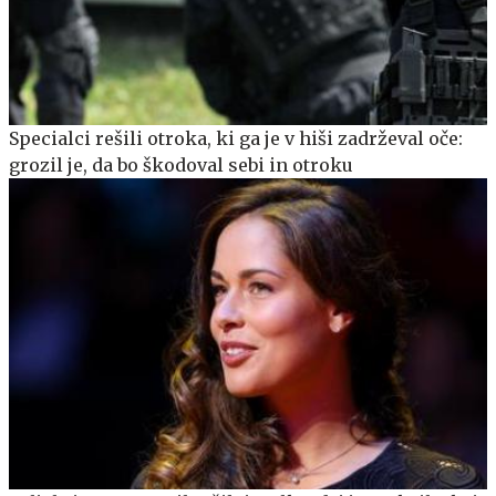
Specialci rešili otroka, ki ga je v hiši zadrževal oče:
grozil je, da bo škodoval sebi in otroku