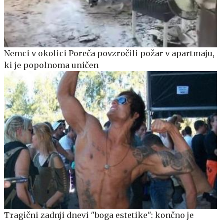
Nemci v okolici Poreča povzročili požar v apartmaju,
ki je popolnoma uničen
Tragični zadnji dnevi "boga estetike": končno je