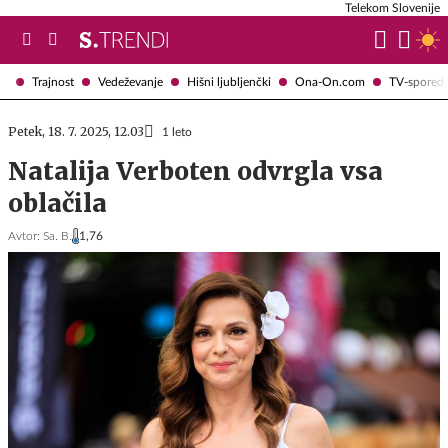
Telekom Slovenije
Trajnost
Vedeževanje
Hišni ljubljenčki
Ona-On.com
TV-spored
Petek, 18. 7. 2025, 12.03
1 leto
Natalija Verboten odvrgla vsa
oblačila
Avtor:
Sa. B.
1,76