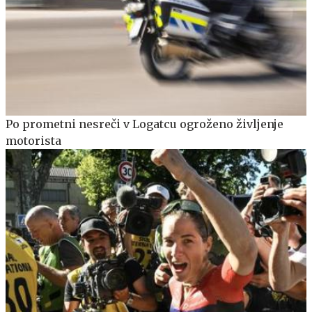
Po prometni nesreči v Logatcu ogroženo življenje
motorista