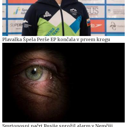
Plavalka Špela Perše EP končala v prvem krogu
Smrtonosni načrt Rusije sprožil alarm v Nemčiji