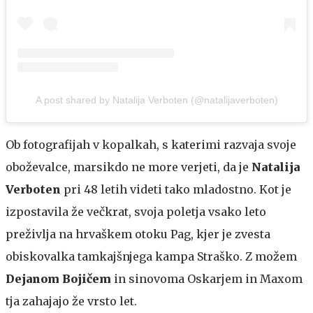
A post shared by Natalija Verboten (@natalijaverboten)
Ob fotografijah v kopalkah, s katerimi razvaja svoje
oboževalce, marsikdo ne more verjeti, da je
Natalija
Verboten
pri 48 letih videti tako mladostno. Kot je
izpostavila že večkrat, svoja poletja vsako leto
preživlja na hrvaškem otoku Pag, kjer je zvesta
obiskovalka tamkajšnjega kampa Straško. Z možem
Dejanom Bojičem
in sinovoma Oskarjem in Maxom
tja zahajajo že vrsto let.