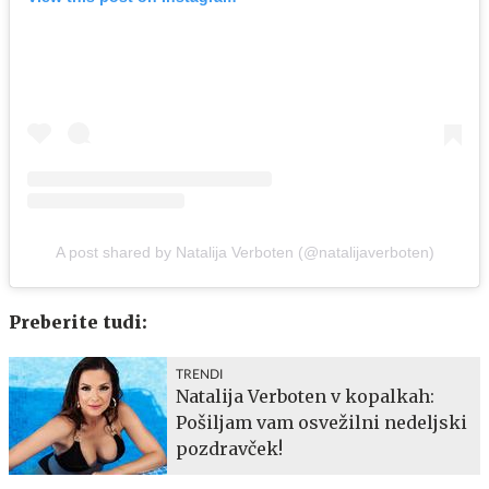
A post shared by Natalija Verboten (@natalijaverboten)
Preberite tudi:
TRENDI
Natalija Verboten v kopalkah:
Pošiljam vam osvežilni nedeljski
pozdravček!