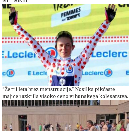
eni redkih
"Že tri leta brez menstruacije." Nosilka pikčaste
majice razkrila visoko ceno vrhunskega kolesarstva.