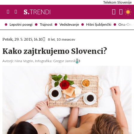
Telekom Slovenije
Lepotni posegi
Trajnost
Vedeževanje
Hišni ljubljenčki
Ona-On.
Petek, 29. 5. 2015, 14.10
8 let, 10 mesecev
Kako zajtrkujemo Slovenci?
Avtorji:
Nina Vogrin,
Infografika: Gregor Jamnik
3