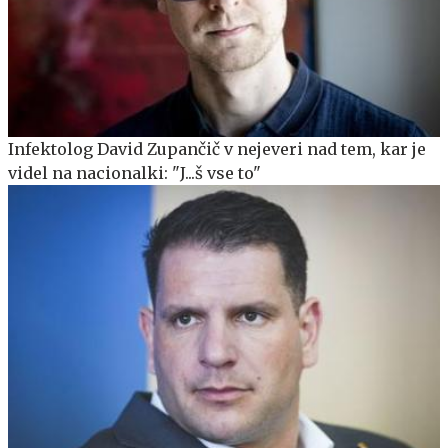
Infektolog David Zupančič v nejeveri nad tem, kar je
videl na nacionalki: "J...š vse to"