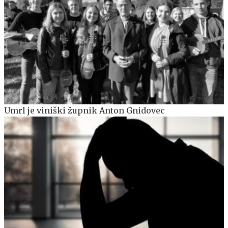
Umrl je viniški župnik Anton Gnidovec