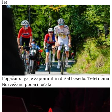
let
Pogačar si ga je zapomnil in držal besedo: 15-letnemu
Norvežanu podaril očala