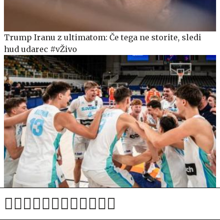
Trump Iranu z ultimatom: Če tega ne storite, sledi
hud udarec #vŽivo
Mladi Slovenci danes v boj za zlato