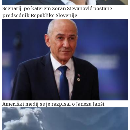
Scenarij, po katerem Zoran Stevanović postane
predsednik Republike Slovenije
Ameriški medij se je razpisal o Janezu Janši