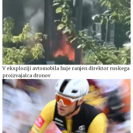
V eksploziji avtomobila huje ranjen direktor ruskega
proizvajalca dronov