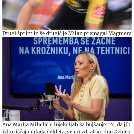
Drugi šprint in še drugič je Milan premagal Magniera
Ana Marija Mihelič o injekcijah za hujšanje: To, da jih
izkoriščajo mlada dekleta, se mi zdi absurdno #video