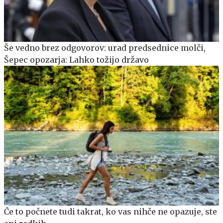
Še vedno brez odgovorov: urad predsednice molči,
Šepec opozarja: Lahko tožijo državo
Če to počnete tudi takrat, ko vas nihče ne opazuje, ste