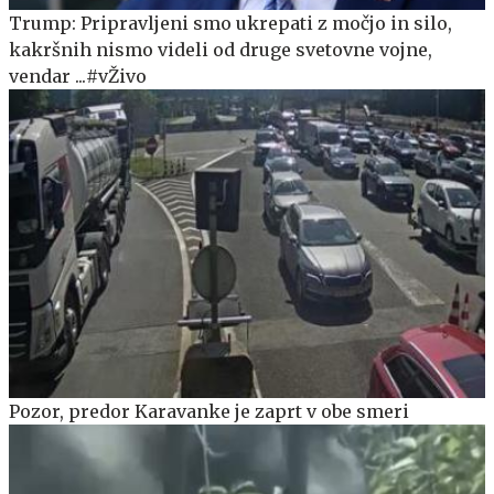
Trump: Pripravljeni smo ukrepati z močjo in silo,
kakršnih nismo videli od druge svetovne vojne,
vendar ...#vŽivo
Pozor, predor Karavanke je zaprt v obe smeri