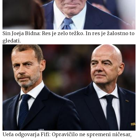
Sin Joeja Bidna: Res je zelo težko. In res je žalostno to
gledati.
Uefa odgovarja Fifi: Opravičilo ne spremeni ničesar,