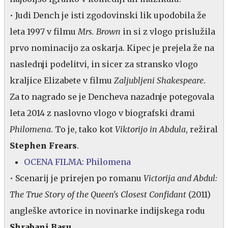
• Judi Dench je isti zgodovinski lik upodobila že
leta 1997 v filmu
Mrs. Brown
in si z vlogo prislužila
prvo nominacijo za oskarja. Kipec je prejela že na
naslednji podelitvi, in sicer za stransko vlogo
kraljice Elizabete v filmu
Zaljubljeni Shakespeare
.
Za to nagrado se je Dencheva nazadnje potegovala
leta 2014 z naslovno vlogo v biografski drami
Philomena
. To je, tako kot
Viktorijo in Abdula
, režiral
Stephen Frears
.
OCENA FILMA: Philomena
• Scenarij je prirejen po romanu
Victorija and Abdul:
The True Story of the Queen's Closest Confidant
(2011)
angleške avtorice in novinarke indijskega rodu
Shrabani Basu
.