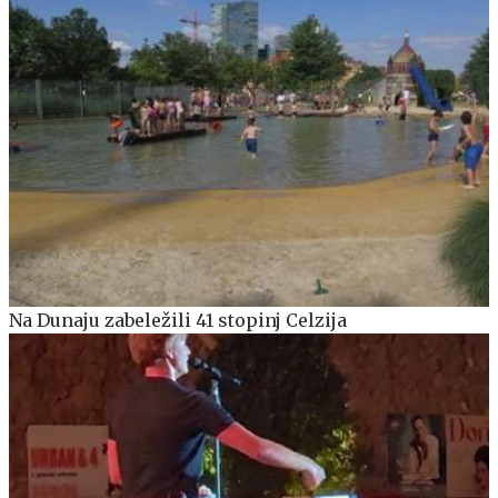
Na Dunaju zabeležili 41 stopinj Celzija