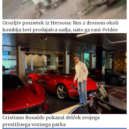
Grozljiv posnetek iz Hersona: Rus z dronom okoli
kombija lovi prodajalca sadja, nato ga rani #video
Cristiano Ronaldo pokazal delček svojega
prestižnega voznega parka