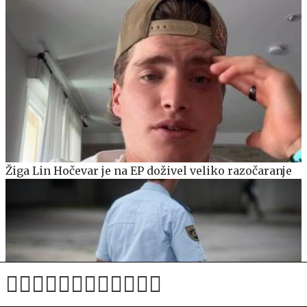
Žiga Lin Hočevar je na EP doživel veliko razočaranje