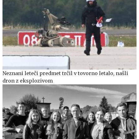
Neznani leteči predmet trčil v tovorno letalo, našli
dron z eksplozivom