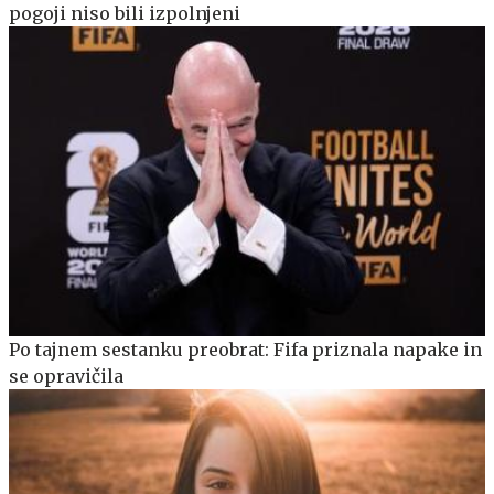
pogoji niso bili izpolnjeni
Po tajnem sestanku preobrat: Fifa priznala napake in
se opravičila