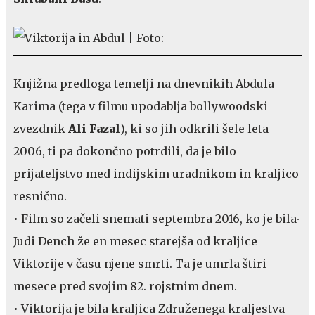
Knjižna predloga temelji na dnevnikih Abdula
Karima (tega v filmu upodablja bollywoodski
zvezdnik
Ali Fazal
), ki so jih odkrili šele leta
2006, ti pa dokončno potrdili, da je bilo
prijateljstvo med indijskim uradnikom in kraljico
resnično.
• Film so začeli snemati septembra 2016, ko je bila∙
Judi Dench že en mesec starejša od kraljice
Viktorije v času njene smrti. Ta je umrla štiri
mesece pred svojim 82. rojstnim dnem.
• Viktorija je bila kraljica Združenega kraljestva