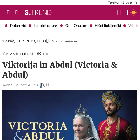
Telekom Slovenije
Dober vid
Lepotni posegi
Ona-On.com
Hišni ljubljenčki
Vrt
Torek, 13. 2. 2018, 11.03
6 let, 9 mesecev
Že v videoteki DKino!
Viktorija in Abdul (Victoria &
Abdul)
Avtor:
Siol.net/ A. P. K.
0,11