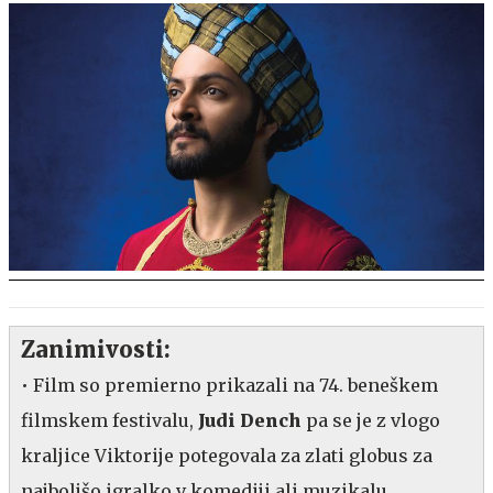
Zanimivosti:
• Film so premierno prikazali na 74. beneškem
filmskem festivalu,
Judi Dench
pa se je z vlogo
kraljice Viktorije potegovala za zlati globus za
najboljšo igralko v komediji ali muzikalu.