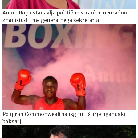
Anton Rop ustanavlja politično stranko, neuradno
znano tudi ime generalnega sekretarja
Po igrah Commonwealtha izginili štirje ugandski
boksarji