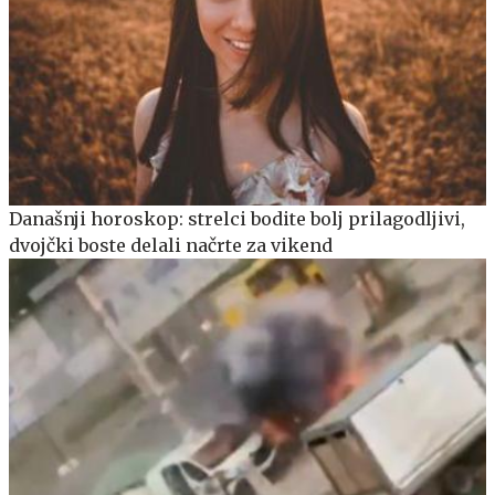
Današnji horoskop: strelci bodite bolj prilagodljivi,
dvojčki boste delali načrte za vikend