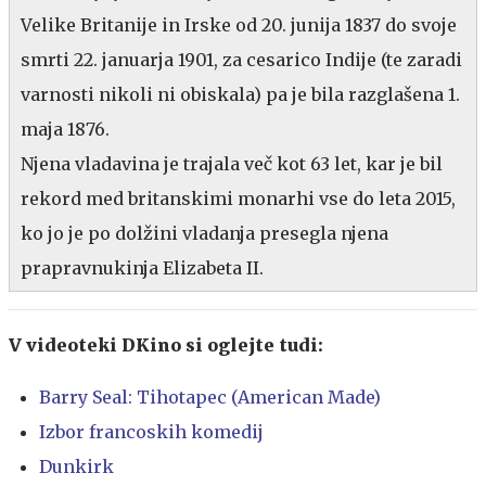
Velike Britanije in Irske od 20. junija 1837 do svoje
smrti 22. januarja 1901, za cesarico Indije (te zaradi
varnosti nikoli ni obiskala) pa je bila razglašena 1.
maja 1876.
Njena vladavina je trajala več kot 63 let, kar je bil
rekord med britanskimi monarhi vse do leta 2015,
ko jo je po dolžini vladanja presegla njena
prapravnukinja Elizabeta II.
V videoteki DKino si oglejte tudi:
Barry Seal: Tihotapec (American Made)
Izbor francoskih komedij
Dunkirk