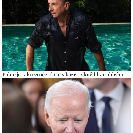
Pahorju tako vroče, da je v bazen skočil kar oblečen