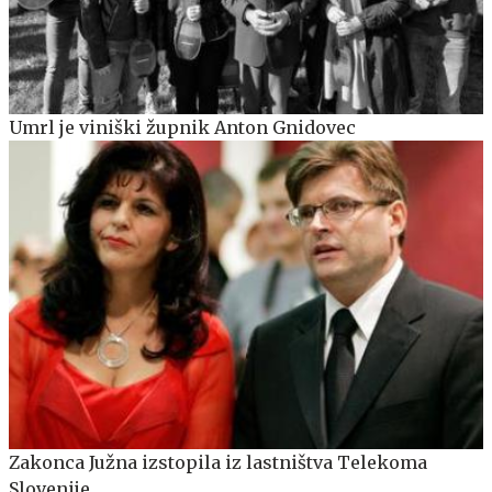
Umrl je viniški župnik Anton Gnidovec
Zakonca Južna izstopila iz lastništva Telekoma
Slovenije