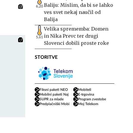
Baliju: Mislim, da bi se lahko
 hiše
6,20
ves svet nekaj naučil od
Balija
Velika sprememba: Domen
in Nika Prevc ter drugi
5,61
Slovenci dobili proste roke
STORITVE
Fiksni paketi NEO
Mobiteli
Mobilni paketi Naj
E-trgovina
SUPR za mlade
Program zvestobe
Predplačniški Mobi
Moj Telekom