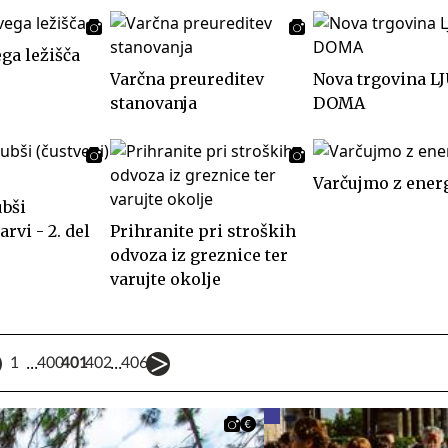
ga ležišča
Varčna preureditev
Nova trgovina L
stanovanja
DOMA
Varčujmo z ener
ubši
arvi - 2. del
Prihranite pri stroških
odvoza iz greznice ter
varujte okolje
...
...
1
400
401
402
406