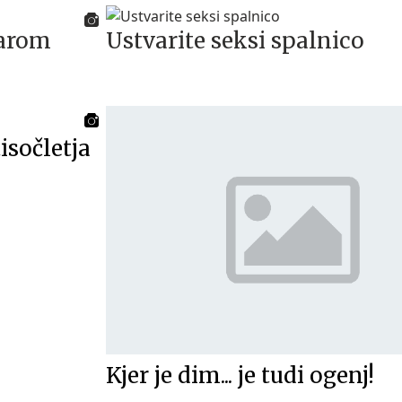
energijske
darom
Ustvarite seksi spalnico
isočletja
Kjer je dim... je tudi ogenj!