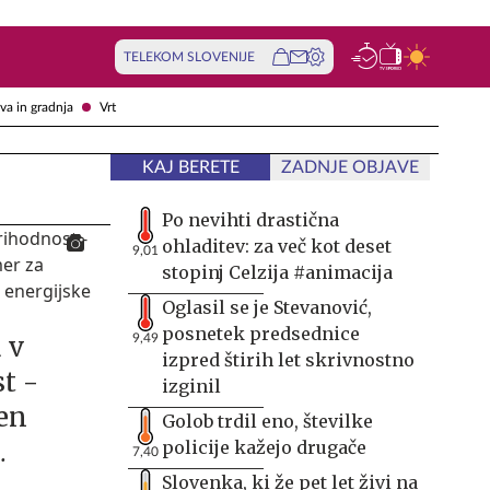
TELEKOM SLOVENIJE
va in gradnja
Vrt
KAJ BERETE
ZADNJE OBJAVE
Po nevihti drastična
ohladitev: za več kot deset
9,01
stopinj Celzija #animacija
Oglasil se je Stevanović,
posnetek predsednice
a v
9,49
izpred štirih let skrivnostno
t -
izginil
en
Golob trdil eno, številke
policije kažejo drugače
7,40
n nizko
Slovenka, ki že pet let živi na