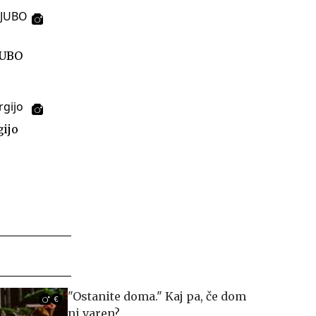
JUBO
gijo
"Ostanite doma." Kaj pa, če dom
ni varen?