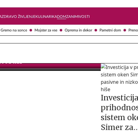
Želite prejemati e-novice?
Uživajmo pametno
A
ZDRAVO ŽIVLJENJE
KULINARIKA
DOM
ZANIMIVOSTI
Gremo na sonce
Mojster za vse
Oprema in dekor
Pametni dom
Preno
iteran
Investicij
prihodnos
sistem ok
Simer za
pasivne i