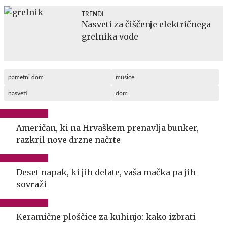
TRENDI
Nasveti za čiščenje električnega
grelnika vode
pametni dom
mušice
nasveti
dom
Američan, ki na Hrvaškem prenavlja bunker,
razkril nove drzne načrte
Deset napak, ki jih delate, vaša mačka pa jih
sovraži
Keramične ploščice za kuhinjo: kako izbrati