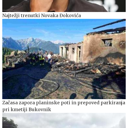
Najtežji trenutki Novaka Đokovića
Začasa zapora planinske poti in prepoved parkiranja
pri kmetiji Bukovnik