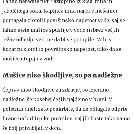
Lahko naredite tudi raztopino iz kisa, mila in
jabolčnega soka. Kapljica mila naj bi v mešanici
pomagala zlomiti površinsko napetost vode, saj se
lahko ujete mušice spustijo v vodo in brez večjih
težav odletijo ven, ne da bi se potopile. Milo v
kozarcu zlomi to površinsko napetost, tako da se
mušice utopijo v vodi.
Mušice niso škodljive, so pa nadležne
Čeprav niso škodljive za zdravje, so izjemno
nadležne, še posebej če jih najdemo v hrani. V
poletnih dneh zato poskrbite, da ne odlagate odprte
hrane na kuhinjske površine, saj jih boste tako samo
še bolj privabljali v dom.