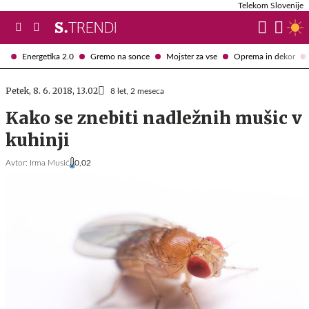
Telekom Slovenije
Energetika 2.0
Gremo na sonce
Mojster za vse
Oprema in dekor
Petek, 8. 6. 2018, 13.02
8 let, 2 meseca
Kako se znebiti nadležnih mušic v
kuhinji
Avtor:
Irma Musić
0,02