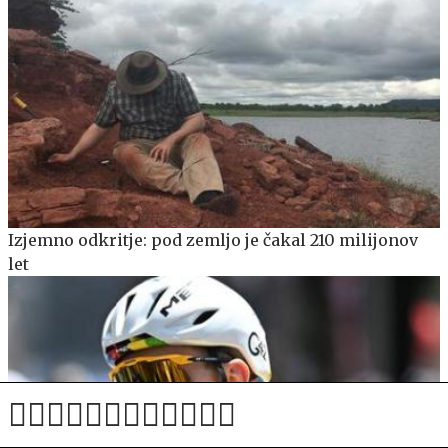
Izjemno odkritje: pod zemljo je čakal 210 milijonov
let