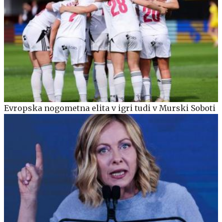
Evropska nogometna elita v igri tudi v Murski Soboti