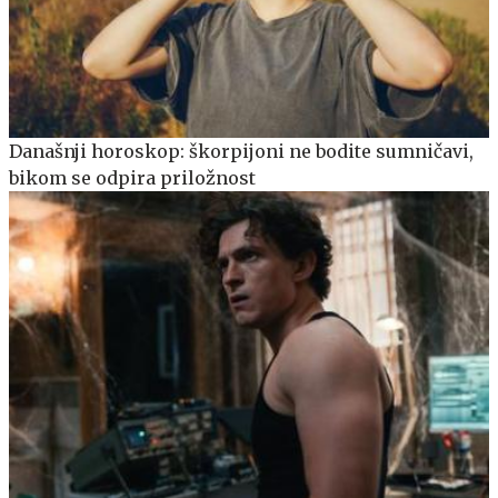
Današnji horoskop: škorpijoni ne bodite sumničavi,
bikom se odpira priložnost