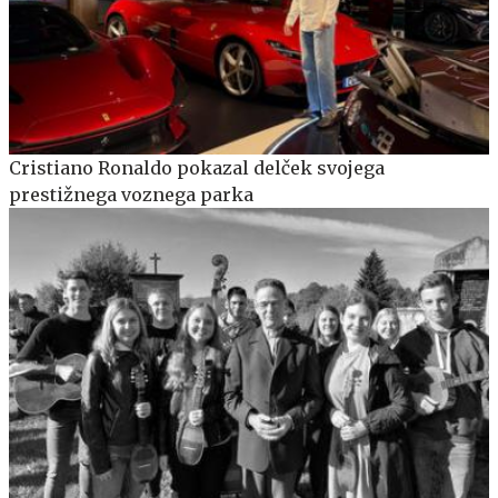
Cristiano Ronaldo pokazal delček svojega
prestižnega voznega parka