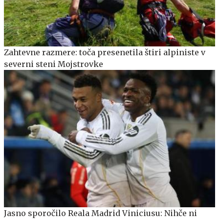
Zahtevne razmere: toča presenetila štiri alpiniste v
severni steni Mojstrovke
Jasno sporočilo Reala Madrid Viniciusu: Nihče ni