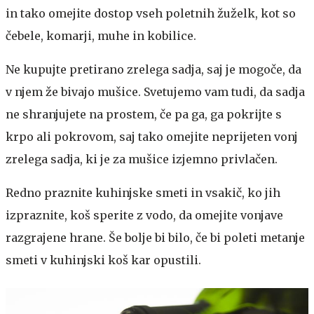
in tako omejite dostop vseh poletnih žuželk, kot so
čebele, komarji, muhe in kobilice.
Ne kupujte pretirano zrelega sadja, saj je mogoče, da
v njem že bivajo mušice. Svetujemo vam tudi, da sadja
ne shranjujete na prostem, če pa ga, ga pokrijte s
krpo ali pokrovom, saj tako omejite neprijeten vonj
zrelega sadja, ki je za mušice izjemno privlačen.
Redno praznite kuhinjske smeti in vsakič, ko jih
izpraznite, koš sperite z vodo, da omejite vonjave
razgrajene hrane. Še bolje bi bilo, če bi poleti metanje
smeti v kuhinjski koš kar opustili.