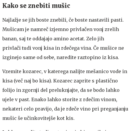
Kako se znebiti mušic
Najlažje se jih boste znebili, če boste nastavili pasti.
Mušicam je namreč izjemno privlačen vonj zrelih
banan, saj te oddajajo amino acetat. Zelo jih
privlači tudi vonj kisa in rdečega vina. Če mušice ne
izginejo same od sebe, naredite raztopino iz kisa.
Vzemite kozarec, v katerega nalijte mešanico vode in
kisa (več naj bo kisa). Kozarec zaprite s plastično
folijo in zgornji del preluknjajte, da se bodo lahko
ujele v past. Enako lahko storite z rdečim vinom,
nekateri celo pravijo, da je rdeče vino pri preganjanju
mušic še učinkovitejše kot kis.