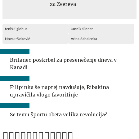
za Zvereva
teniški globus
Jannik Sinner
Novak Đoković
Arina Sabalenka
Britanec poskrbel za presenečenje dneva v
Kanadi
Filipinka še naprej navdušuje, Ribakina
upravičila vlogo favoritinje
Se temu športu obeta velika revolucija?