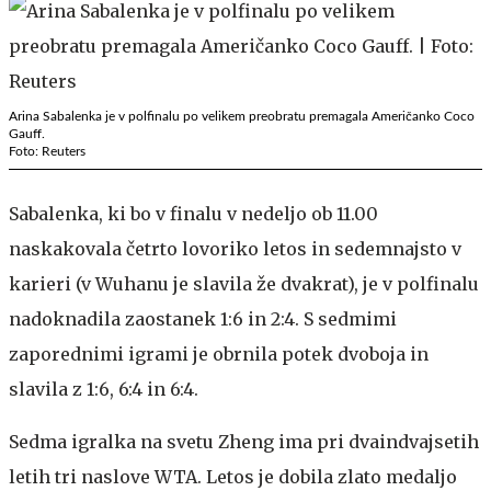
Arina Sabalenka je v polfinalu po velikem preobratu premagala Američanko Coco
Gauff.
Foto: Reuters
Sabalenka, ki bo v finalu v nedeljo ob 11.00
naskakovala četrto lovoriko letos in sedemnajsto v
karieri (v Wuhanu je slavila že dvakrat), je v polfinalu
nadoknadila zaostanek 1:6 in 2:4. S sedmimi
zaporednimi igrami je obrnila potek dvoboja in
slavila z 1:6, 6:4 in 6:4.
Sedma igralka na svetu Zheng ima pri dvaindvajsetih
letih tri naslove WTA. Letos je dobila zlato medaljo