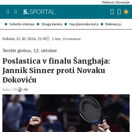
Telekom Slovenije
Sobotni intervju
Druga kariera
Naj planinska koča
Rekreacija
Sobota, 12. 10. 2024, 15.30
1 leto, 10 mesecev
Teniški globus, 12. oktober
Poslastica v finalu Šanghaja:
Jannik Sinner proti Novaku
Đokoviću
Avtor:
STA
0,48