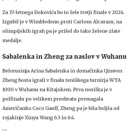
Za 37-letnega Đokovića bo to šele tretji finale v 2024.
Izgubil je v Wimbledonu proti Carlosu Alcarazu, na
olimpijskih igrah pa je prišel do tako želene zlate
medalje.
Sabalenka in Zheng za naslov v Wuhanu
Belorusinja Arina Sabalenka in domačinka Qinwen
Zheng bosta igrali v finalu teniškega turnirja WTA
1000 v Wuhanu na Kitajskem. Prva nosilka je v
polfinalu po velikem preobratu premagala
Američanko Coco Gauff, Zheng pa je bila boljša od
rojakinje Xinyu Wang 6:3 in 6:4.