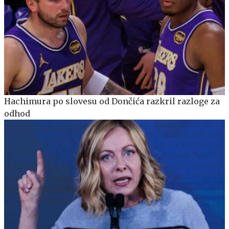
Hachimura po slovesu od Dončića razkril razloge za
odhod