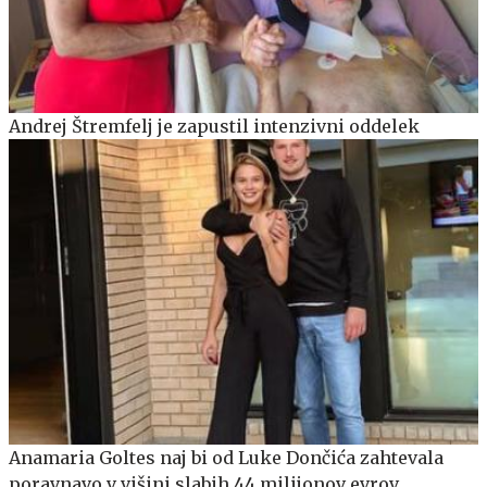
Andrej Štremfelj je zapustil intenzivni oddelek
Anamaria Goltes naj bi od Luke Dončića zahtevala
poravnavo v višini slabih 44 milijonov evrov