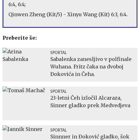
6:4, 6:4;
Qinwen Zheng (Kit/5) - Xinyu Wang (Kit) 6:3, 6:4.
Preberite še:
SPORTAL
Sabalenka zanesljivo v polfinale
Wuhana. Fritz čaka na dvoboj
Đokovića in Čeha.
SPORTAL
23-letni Čeh izločil Alcaraza,
Sinner gladko prek Medvedjeva
SPORTAL
Sinnner in Đoković gladko, šok