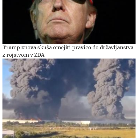
Trump znova skuša omejiti pravico do državljanstva
z rojstvom v ZDA