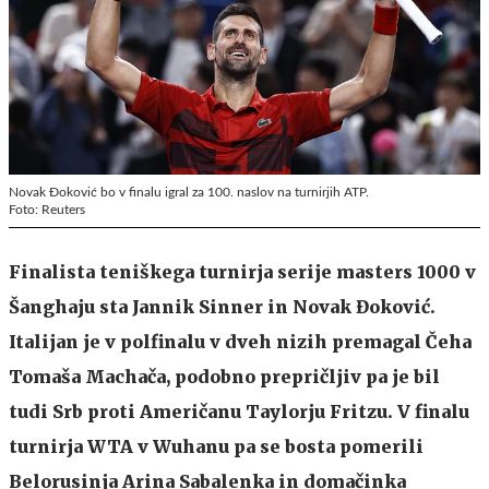
Novak Đoković bo v finalu igral za 100. naslov na turnirjih ATP.
Foto: Reuters
Finalista teniškega turnirja serije masters 1000 v
Šanghaju sta Jannik Sinner in Novak Đoković.
Italijan je v polfinalu v dveh nizih premagal Čeha
Tomaša Machača, podobno prepričljiv pa je bil
tudi Srb proti Američanu Taylorju Fritzu. V finalu
turnirja WTA v Wuhanu pa se bosta pomerili
Belorusinja Arina Sabalenka in domačinka