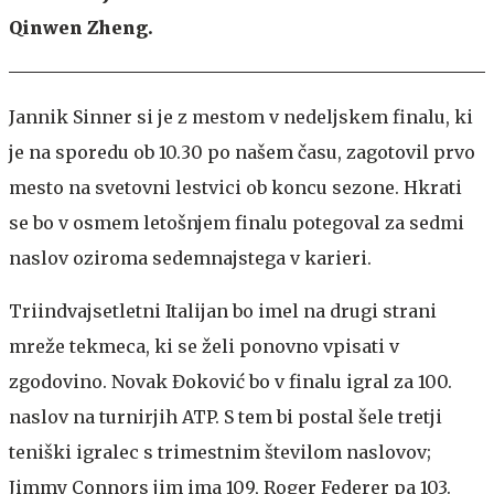
Qinwen Zheng.
Jannik Sinner si je z mestom v nedeljskem finalu, ki
je na sporedu ob 10.30 po našem času, zagotovil prvo
mesto na svetovni lestvici ob koncu sezone. Hkrati
se bo v osmem letošnjem finalu potegoval za sedmi
naslov oziroma sedemnajstega v karieri.
Triindvajsetletni Italijan bo imel na drugi strani
mreže tekmeca, ki se želi ponovno vpisati v
zgodovino. Novak Đoković bo v finalu igral za 100.
naslov na turnirjih ATP. S tem bi postal šele tretji
teniški igralec s trimestnim številom naslovov;
Jimmy Connors jim ima 109, Roger Federer pa 103.