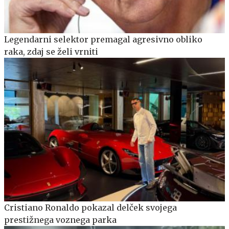
Legendarni selektor premagal agresivno obliko
raka, zdaj se želi vrniti
Cristiano Ronaldo pokazal delček svojega
prestižnega voznega parka