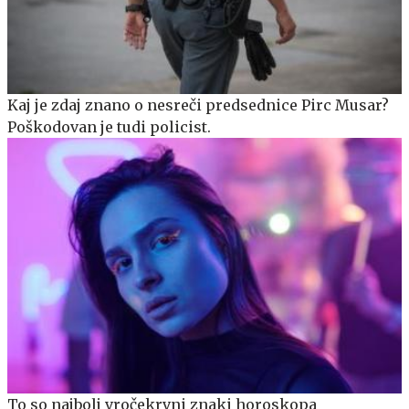
Kaj je zdaj znano o nesreči predsednice Pirc Musar?
Poškodovan je tudi policist.
To so najbolj vročekrvni znaki horoskopa