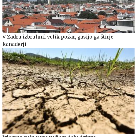
V Zadru izbruhnil velik požar, gasijo ga štirje
kanaderji