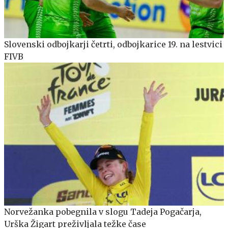
Slovenski odbojkarji četrti, odbojkarice 19. na lestvici
FIVB
Norvežanka pobegnila v slogu Tadeja Pogačarja,
Urška Žigart preživljala težke čase