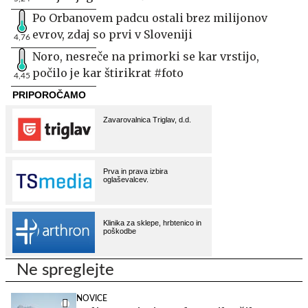
Po Orbanovem padcu ostali brez milijonov
evrov, zdaj so prvi v Sloveniji
4,76
Noro, nesreče na primorki se kar vrstijo,
počilo je kar štirikrat #foto
4,45
Ne spreglejte
NOVICE