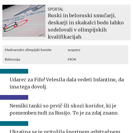
SPORTAL
Ruski in beloruski smučarji,
deskarji in skakalci bodo lahko
sodelovali v olimpijskih
kvalifikacijah
Mednarodni olimpijski komite
suspenz
Belorusija
MOK
Udarec za Fifo! Velesila dala vedeti Infantinu, da
ima tega dovolj.
Nemški tanki so prvič šli skozi koridor, ki je
pomemben tudi za Rusijo. To je za zdaj znano.
Ukrajina se je pritožila športnem arbitražnem