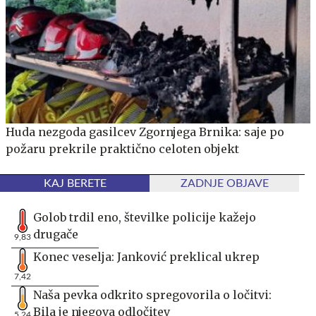
Huda nezgoda gasilcev Zgornjega Brnika: saje po
požaru prekrile praktično celoten objekt
KAJ BERETE
ZADNJE OBJAVE
Golob trdil eno, številke policije kažejo
drugače
9,83
Konec veselja: Janković preklical ukrep
7,42
Naša pevka odkrito spregovorila o ločitvi:
Bila je njegova odločitev
5,24