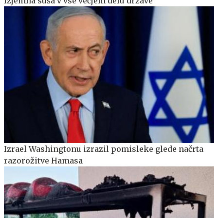
Izjemna suša v vse večjem delu države
Izrael Washingtonu izrazil pomisleke glede načrta
razorožitve Hamasa