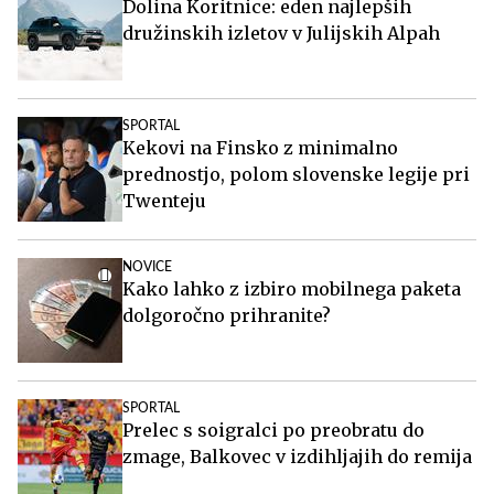
Dolina Koritnice: eden najlepših
družinskih izletov v Julijskih Alpah
SPORTAL
Kekovi na Finsko z minimalno
prednostjo, polom slovenske legije pri
Twenteju
NOVICE
Kako lahko z izbiro mobilnega paketa
dolgoročno prihranite?
SPORTAL
Prelec s soigralci po preobratu do
zmage, Balkovec v izdihljajih do remija