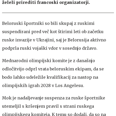
želeli prirediti francoski organizatorji.
Beloruski športniki so bili skupaj z ruskimi
suspendirani pred več kot štirimi leti ob začetku
ruske invazije v Ukrajini, saj je Belorusija aktivno
podprla ruski vojaški vdor v sosednjo državo.
Mednarodni olimpijski komite je z današnjo
odločitvijo odprl vrata beloruskim ekipam, da se
bodo lahko udeležile kvalifikacij za nastop na
olimpijskih igrah 2028 v Los Angelesu.
Mok je nadaljevanje suspenza za ruske športnike
utemeljil s kršenjem pravil s strani ruskega
olimpijskega komiteja. K temu so dodali, da so na