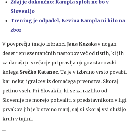
Zdaj je dokončno: Kampla sploh ne bo v
Slovenijo
Trening je odpadel, Kevina Kampla ni bilo na
zbor
V povprečju imajo izbranci
Jana Kozaka
v nogah
deset reprezentančnih nastopov več od tistih, ki jih
za današnje srečanje pripravlja njegov stanovski
kolega
Srečko Katanec
. Ta je v izbrano vrsto povabil
kar nekaj igralcev iz domačega prvenstva. Skoraj
petino vseh. Pri Slovakih, ki se za razliko od
Slovenije ne morejo pohvaliti s predstavnikom v ligi
prvakov, jih je bistveno manj, saj si skoraj vsi služijo
kruh v tujini.