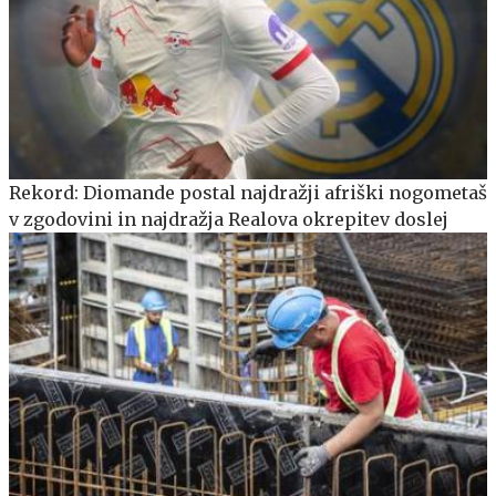
Rekord: Diomande postal najdražji afriški nogometaš
v zgodovini in najdražja Realova okrepitev doslej