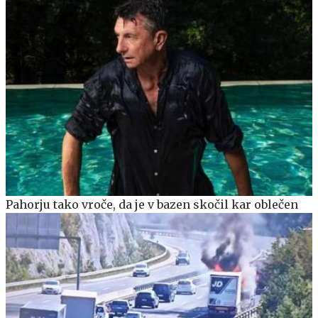
Pahorju tako vroče, da je v bazen skočil kar oblečen