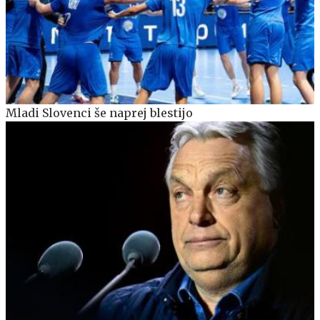
Mladi Slovenci še naprej blestijo