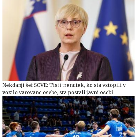
Nekdanji šef SOVE: Tisti trenutek, ko sta vstopili v
vozilo varovane osebe, sta postali javni osebi