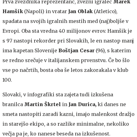
Prva zvezdnika reprezentanc, zvezni igralec
Marek
Hamšik
(Napoli) in vratar
Jan Oblak
(Atletico),
spadata na svojih igralnih mestih med (naj)boljše v
Evropi. Oba sta vredna 40 milijonov evrov. Hamšik je
s 97 nastopi rekorder pri Slovakih, le en nastop manj
ima kapetan Slovenije
Boštjan Cesar
(96), s katerim
se redno srečuje v italijanskem prvenstvu. Če bo šlo
vse po načrtih, bosta oba še letos zakorakala v klub
100.
Slovaki, v infografiki sta zajeta tudi izkušena
branilca
Martin Škrtel
in
Jan Durica,
ki danes ne
smeta nastopiti zaradi kazni, imajo malenkost dražjo
in starejšo ekipo, a so razlike minimalne, nekoliko
večja pa je, ko nanese beseda na izkušenost.