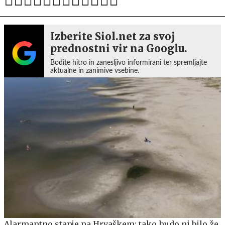
Izberite Siol.net za svoj
prednostni vir na Googlu.
Bodite hitro in zanesljivo informirani ter spremljajte
aktualne in zanimive vsebine.
Alarmantno stanje na Hrvaškem: tako hudo ni bilo že