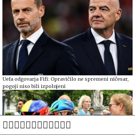
Uefa odgovarja Fifi: Opravičilo ne spremeni ničesar,
pogoji niso bili izpolnjeni