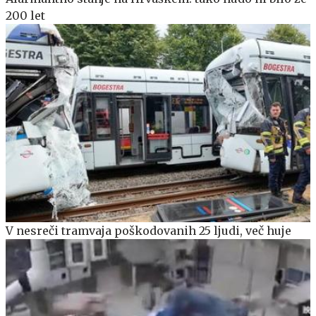
200 let
V nesreči tramvaja poškodovanih 25 ljudi, več huje