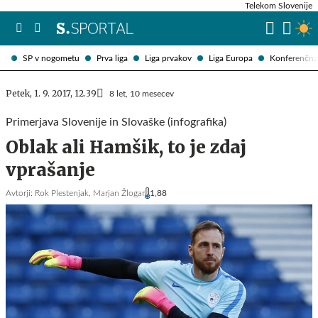
Telekom Slovenije
SP v nogometu
Prva liga
Liga prvakov
Liga Europa
Konferenčna 
Petek, 1. 9. 2017, 12.39
8 let, 10 mesecev
Primerjava Slovenije in Slovaške (infografika)
Oblak ali Hamšik, to je zdaj
vprašanje
Avtorji:
Rok Plestenjak,
Marjan Žlogar
1,88