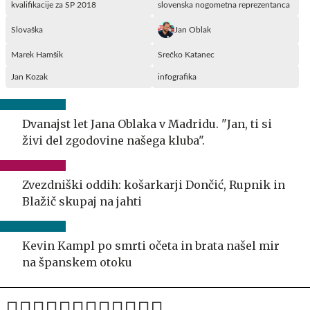
kvalifikacije za SP 2018
slovenska nogometna reprezentanca
Slovaška
Jan Oblak
Marek Hamšik
Srečko Katanec
Jan Kozak
infografika
Dvanajst let Jana Oblaka v Madridu. "Jan, ti si
živi del zgodovine našega kluba".
Zvezdniški oddih: košarkarji Dončić, Rupnik in
Blažič skupaj na jahti
Kevin Kampl po smrti očeta in brata našel mir
na španskem otoku