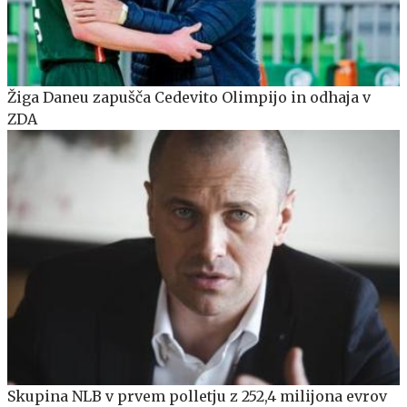
Žiga Daneu zapušča Cedevito Olimpijo in odhaja v
ZDA
Skupina NLB v prvem polletju z 252,4 milijona evrov