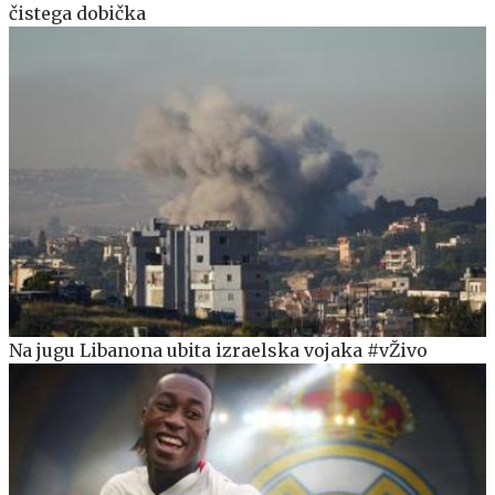
čistega dobička
Na jugu Libanona ubita izraelska vojaka #vŽivo