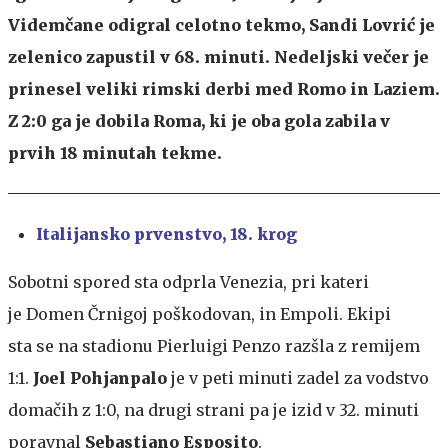
Videmčane odigral celotno tekmo, Sandi Lovrić je
zelenico zapustil v 68. minuti. Nedeljski večer je
prinesel veliki rimski derbi med Romo in Laziem.
Z 2:0 ga je dobila Roma, ki je oba gola zabila v
prvih 18 minutah tekme.
Italijansko prvenstvo, 18. krog
Sobotni spored sta odprla Venezia, pri kateri
je Domen Črnigoj poškodovan, in Empoli. Ekipi
sta se na stadionu Pierluigi Penzo razšla z remijem
1:1.
Joel Pohjanpalo
je v peti minuti zadel za vodstvo
domačih z 1:0, na drugi strani pa je izid v 32. minuti
poravnal
Sebastiano Esposito
.