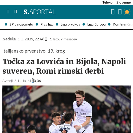
Telekom Slovenije
SP v nogometu
Prva liga
Liga prvakov
Liga Europa
Konferenčna 
Nedelja, 5. 1. 2025, 22.46
1 leto, 7 mesecev
Italijansko prvenstvo, 19. krog
Točka za Lovrića in Bijola, Napoli
suveren, Romi rimski derbi
Avtorji:
Š. L.,
Ja. M.
0,06