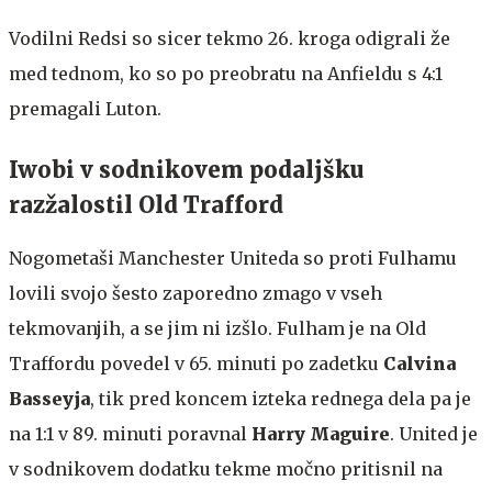
Vodilni Redsi so sicer tekmo 26. kroga odigrali že
med tednom, ko so po preobratu na Anfieldu s 4:1
premagali Luton.
Iwobi v sodnikovem podaljšku
razžalostil Old Trafford
Nogometaši Manchester Uniteda so proti Fulhamu
lovili svojo šesto zaporedno zmago v vseh
tekmovanjih, a se jim ni izšlo. Fulham je na Old
Traffordu povedel v 65. minuti po zadetku
Calvina
Basseyja
, tik pred koncem izteka rednega dela pa je
na 1:1 v 89. minuti poravnal
Harry Maguire
. United je
v sodnikovem dodatku tekme močno pritisnil na