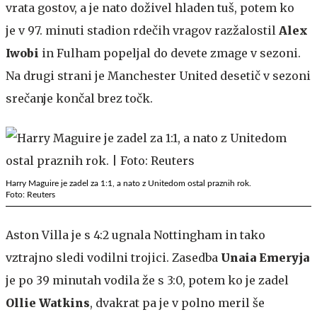
vrata gostov, a je nato doživel hladen tuš, potem ko
je v 97. minuti stadion rdečih vragov razžalostil
Alex
Iwobi
in Fulham popeljal do devete zmage v sezoni.
Na drugi strani je Manchester United desetič v sezoni
srečanje končal brez točk.
Harry Maguire je zadel za 1:1, a nato z Unitedom ostal praznih rok.
Foto: Reuters
Aston Villa je s 4:2 ugnala Nottingham in tako
vztrajno sledi vodilni trojici. Zasedba
Unaia Emeryja
je po 39 minutah vodila že s 3:0, potem ko je zadel
Ollie Watkins
, dvakrat pa je v polno meril še