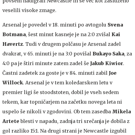
povsem nadigrali Newcastle in se več kot zasluženo
veselili visoke zmage.
Arsenal je povedel v 18. minuti po avtogolu
Svena
Botmana
, šest minut kasneje je na 2:0 zvišal
Kai
Havertz
. Tudi v drugem polčasu je Arsenal zadel
dvakrat, v 65. minuti je na 3:0 povišal
Bukayo Saka
, za
4:0 pa je štiri minute zatem zadel še
Jakub Kiwior
.
Častni zadetek za goste je v 84. minuti zabil
Joe
Willock
. Arsenal je v tem koledarskem letu v
premier ligi še stoodstoten, dobil je vseh sedem
tekem, kar topničarjem na začetku novega leta ni
uspelo še nikoli v zgodovini. Ob tem zasedba
Mikela
Artete
blesti v napadu, zadnja tri srečanja je dobila z
gol razliko 15:1. Na drugi strani je Newcastle izgubil