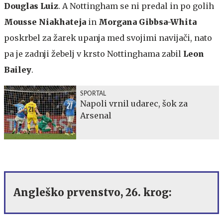
Douglas Luiz
. A Nottingham se ni predal in po golih
Mousse Niakhateja
in
Morgana Gibbsa-Whita
poskrbel za žarek upanja med svojimi navijači, nato
pa je zadnji žebelj v krsto Nottinghama zabil
Leon
Bailey
.
SPORTAL
Napoli vrnil udarec, šok za
Arsenal
Angleško prvenstvo, 26. krog: