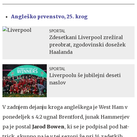
Angleško prvenstvo, 25. krog
SPORTAL
Zdesetkani Liverpool zrežiral
preobrat, zgodovinski dosežek
Haalanda
SPORTAL
Liverpoolu še jubilejni deseti
naslov
V zadnjem dejanju kroga angleškega je West Ham v
ponedeljek s 4:2 ugnal Brentford, junak Hammerjev
pa je postal
Jarod Bowen
, ki se je podpisal pod hat-
trick, skupno pa je v tej sezoni že pri 14 zadetkih.