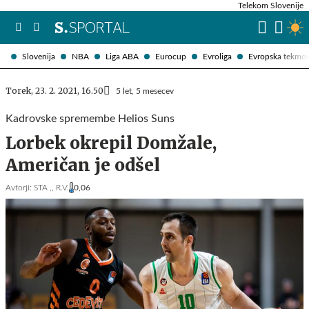
Telekom Slovenije
Slovenija
NBA
Liga ABA
Eurocup
Evroliga
Evropska tekmo
Torek, 23. 2. 2021, 16.50
5 let, 5 mesecev
Kadrovske spremembe Helios Suns
Lorbek okrepil Domžale,
Američan je odšel
Avtorji:
STA ,,
R.V.
0,06