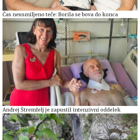
Čas neusmiljeno teče: Borila se bova do konca
Andrej Štremfelj je zapustil intenzivni oddelek