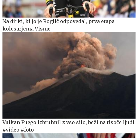
Na dirki, ki jo je Roglič odpovedal, prva etapa
kolesarjema Visme
Vulkan Fuego izbruhnil z vso silo, beži na tisoče ljudi
#video #foto