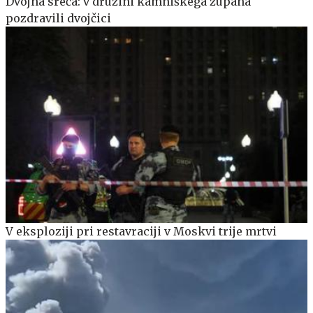
Dvojna sreča: v družini kamniškega župana
pozdravili dvojčici
V eksploziji pri restavraciji v Moskvi trije mrtvi