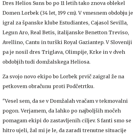
Dres Helios Suns bo po 11 letih tako znova oblekel
Domen Lorbek (34 let, 199 cm). V vmesnem obdobju je
igral za španske klube Estudiantes, Cajasol Sevilla,
Legun Aro, Real Betis, italijanske Benetton Treviso,
Avellino, Cantu in turški Royal Gaziantep. V Sloveniji
pa je nosil dres Triglava, Olimpije, Krke in v dveh
obdobjih tudi domžalskega Heliosa.
Za svojo novo ekipo bo Lorbek prvič zaigral že na
petkovem obračunu proti Podčetrtku.
"Vesel sem, da se v Domžalah vračam v tekmovalni
pogon. Verjamem, da lahko po najboljših močeh
pomagam ekipi do zastavljenih ciljev. S fanti smo se
hitro ujeli, žal mi je le, da zaradi trenutne situacije