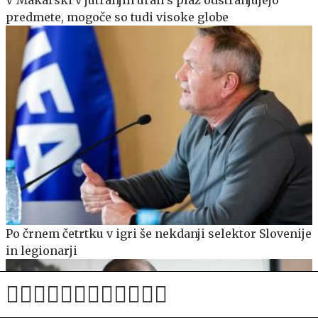
V Makarski v jutranjih urah s plaž odstranjujejo
predmete, mogoče so tudi visoke globe
Po črnem četrtku v igri še nekdanji selektor Slovenije
in legionarji