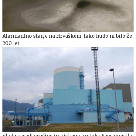
Alarmantno stanje na Hrvaškem: tako hudo ni bilo že
200 let
Vlada zaradi vročine in nizkega pretoka Save omejila