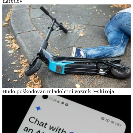
narodov
Hudo poškodovan mladoletni voznik e-skiroja