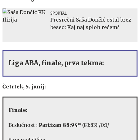
SPORTAL
Presrečni Saša Dončić ostal brez
besed: Kaj naj sploh rečem?
Liga ABA, finale, prva tekma:
Četrtek, 5. junij:
Finale:
Budućnost :
Partizan 88:94
* (83:83) /0:1/
* po podaljšku