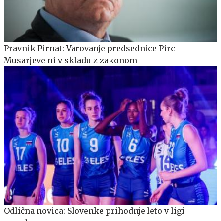
Pravnik Pirnat: Varovanje predsednice Pirc
Musarjeve ni v skladu z zakonom
Odlična novica: Slovenke prihodnje leto v ligi