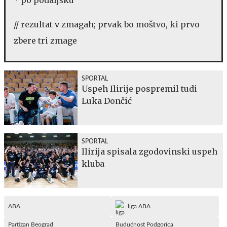
// rezultat v zmagah; prvak bo moštvo, ki prvo
zbere tri zmage
SPORTAL
Uspeh Ilirije pospremil tudi
Luka Dončić
SPORTAL
Ilirija spisala zgodovinski uspeh
kluba
ABA
liga ABA
Partizan Beograd
Budućnost Podgorica