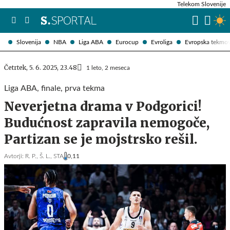
Telekom Slovenije
Slovenija
NBA
Liga ABA
Eurocup
Evroliga
Evropska tekmo
Četrtek, 5. 6. 2025, 23.48
1 leto, 2 meseca
Liga ABA, finale, prva tekma
Neverjetna drama v Podgorici!
Budućnost zapravila nemogoče,
Partizan se je mojstrsko rešil.
Avtorji:
R. P.,
Š. L.,
STA
0,11