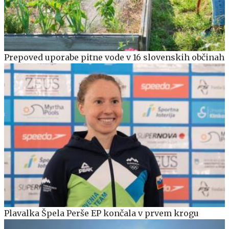
Prepoved uporabe pitne vode v 16 slovenskih občinah
Plavalka Špela Perše EP končala v prvem krogu