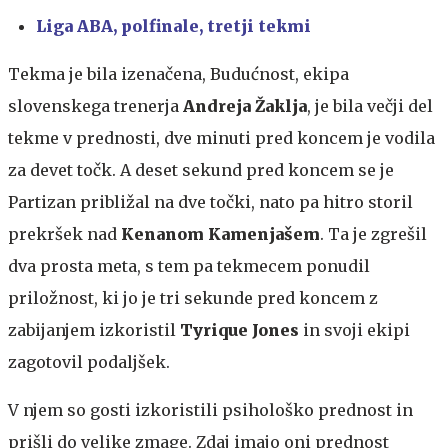
Liga ABA, polfinale, tretji tekmi
Tekma je bila izenačena, Budućnost, ekipa
slovenskega trenerja
Andreja Žaklja
, je bila večji del
tekme v prednosti, dve minuti pred koncem je vodila
za devet točk. A deset sekund pred koncem se je
Partizan približal na dve točki, nato pa hitro storil
prekršek nad
Kenanom Kamenjašem
. Ta je zgrešil
dva prosta meta, s tem pa tekmecem ponudil
priložnost, ki jo je tri sekunde pred koncem z
zabijanjem izkoristil
Tyrique Jones
in svoji ekipi
zagotovil podaljšek.
V njem so gosti izkoristili psihološko prednost in
prišli do velike zmage. Zdaj imajo oni prednost