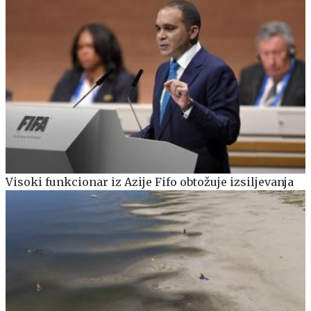
Visoki funkcionar iz Azije Fifo obtožuje izsiljevanja