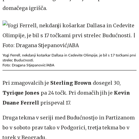
domačega igrišča.
Yogi Ferrell, nekdanji košarkar Dallasa in Cedevite Olimpije, je bil s 17 točkami prvi
strelec Budućnosti.
Foto: Dragana Stjepanović/ABA
Pri zmagovalcih je
Sterling Brown
dosegel 30,
Tyrique Jones
pa 24 točk. Pri domačih jih je
Kevin
Duane Ferrell
prispeval 17.
Druga tekma v seriji med Budućnostjo in Partizanom
bo v soboto prav tako v Podgorici, tretja tekma bo v
torek v Beogradu.