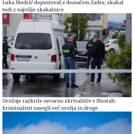
Luka Modrić dopustoval v domačem Zadru, skakal
tudi z najvišje skakalnice
Grožnje razkrile nevarno skrivališče v Mostah:
kriminalisti zasegli več orožja in droge