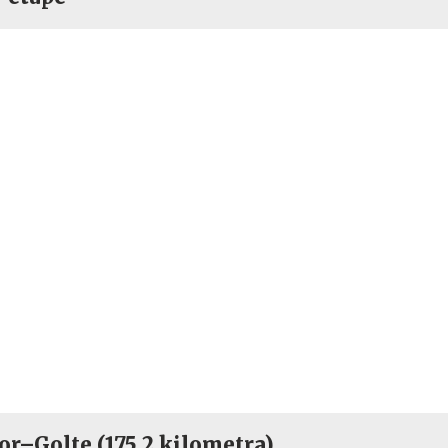
or–Golte (175,2 kilometra)