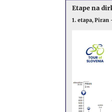
proti Pogačarju
Etape na dirk
1. etapa, Piran 