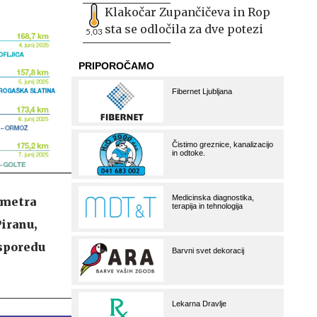
Klakočar Zupančičeva in Rop
sta se odločila za dve potezi
5,03
ometra
Piranu,
 sporedu