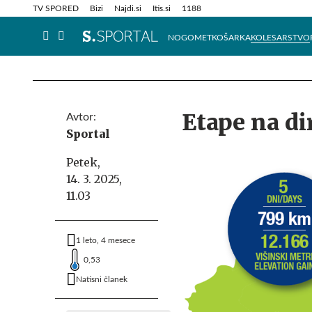
Info in obvestila
Tehnik
TV SPORED
Bizi
Najdi.si
Itis.si
1188
NOGOMET
KOŠARKA
KOLESARSTVO
Etape na di
Avtor:
Sportal
Petek,
14. 3. 2025,
11.03
1 leto, 4 mesece
0,53
Natisni članek