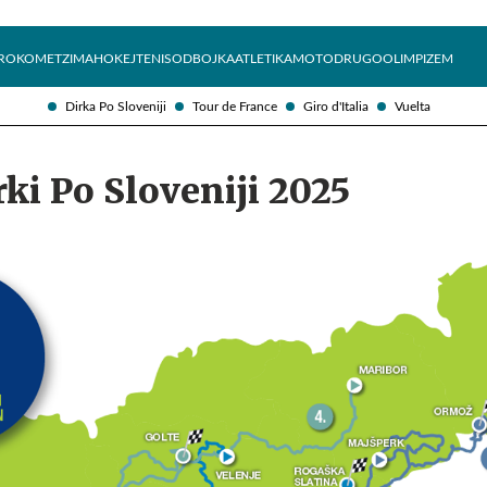
Želite prejemati e-novice?
Uživajmo pametno
ROKOMET
ZIMA
HOKEJ
TENIS
ODBOJKA
ATLETIKA
MOTO
DRUGO
OLIMPIZEM
Dirka Po Sloveniji
Tour de France
Giro d'Italia
Vuelta
rki Po Sloveniji 2025