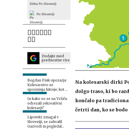
Dirka Po Sloveniji
Po Sloveniji
Dodajte med
prednostne vire
Bogdan Fink opozarja:
Na kolesarski dirki P
Kolesarstvo se
spreminja hitreje, kot si
dolgo traso, ki bo razd
mislimo
In kako so se na Vršiču
končalo pa tradiciona
odrezali rekreativni
kolesarji?
četrti dan, ko se bodo
Lipowitz zmagal v
Sloveniji, se zahvalil
Gazvodi in pogledal