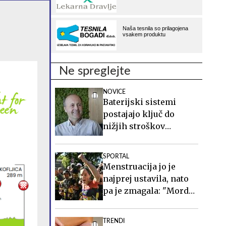
Ne spreglejte
NOVICE
Baterijski sistemi
postajajo ključ do
nižjih stroškov
elektrike v podjetjih
SPORTAL
Menstruacija jo je
najprej ustavila, nato
pa je zmagala: "Morda
sem takrat celo boljša"
TRENDI