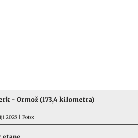
erk - Ormož (173,4 kilometra)
v etape