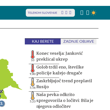
TELEKOM SLOVENIJE
KAJ BERETE
ZADNJE OBJAVE
Konec veselja: Janković
preklical ukrep
10
Golob trdil eno, številke
policije kažejo drugače
9,80
Zaskrbljujoč trend preplavil
Rusijo
5,56
Naša pevka odkrito
spregovorila o ločitvi: Bila je
5,23
njegova odločitev