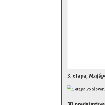
3. etapa, Majšp
3D predstavite