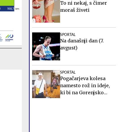
To ni nekaj, s čimer
moraš živeti
SPORTAL
Na današnji dan (7.
avgust)
SPORTAL
Pogačarjeva kolesa
namesto rož in ideje,
ki bi na Gorenjsko
privabljale turiste še
desetletja