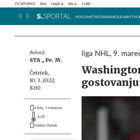
Info in obvestila
Tehnik
TV SPORED
Bizi
Najdi.si
Itis.si
1188
NOGOMET
KOŠARKA
KOLESARSTVO
Avtorji:
liga NHL, 9. mare
STA ,,
Pe. M.
Washington
Četrtek,
gostovanju
10. 3. 2022,
8.00
4 leta, 5 mesecev
0,02
Natisni članek