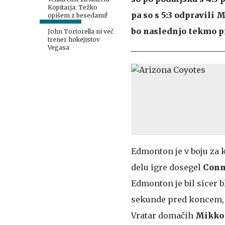
Kopitarja: Težko
pa so s 5:3 odpravili
opišem z besedami!
bo naslednjo tekmo pro
John Tortorella ni več
trener hokejistov
Vegasa
Edmonton je v boju za
delu igre dosegel
Conn
Edmonton je bil sicer b
sekunde pred koncem, p
Vratar domačih
Mikko