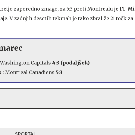
retjo zaporedno zmago, za 5:3 proti Montrealu je J.T. Mi
daje. V zadnjih desetih tekmah je tako zbral že 21 točk z
 marec
 Washington Capitals
4:3 (podaljšek)
s
: Montreal Canadiens
5:3
SPORTAL