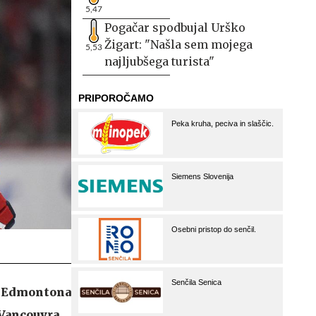
5,47
Pogačar spodbujal Urško
Žigart: "Našla sem mojega
5,53
najljubšega turista"
ti Edmontona
 Vancouvra