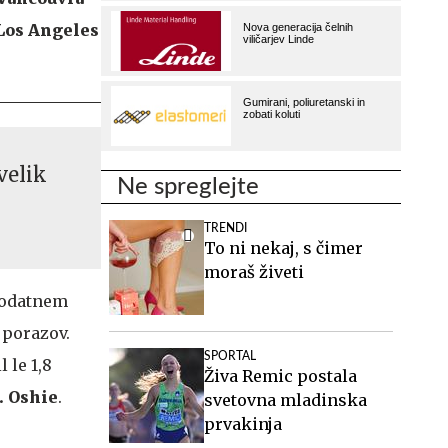
 Los Angeles
velik
Ne spreglejte
TRENDI
To ni nekaj, s čimer
moraš živeti
dodatnem
 porazov.
SPORTAL
 le 1,8
Živa Remic postala
J. Oshie
.
svetovna mladinska
prvakinja