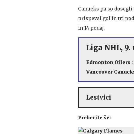
Canucks pa so dosegli t
prispeval gol in tri po
in 14 podaj.
Liga NHL, 9.
Edmonton Oilers
:
Vancouver Canuck
Lestvici
Preberite še: