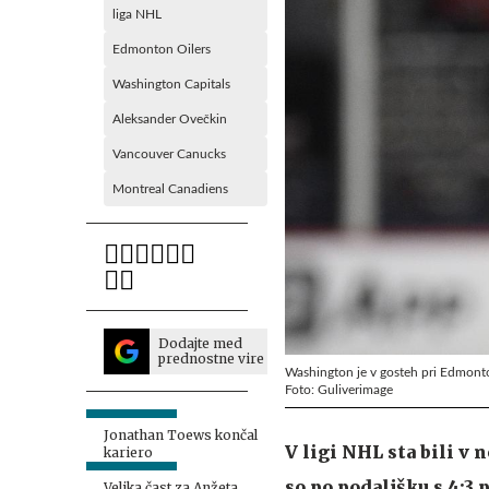
liga NHL
Edmonton Oilers
Washington Capitals
Aleksander Ovečkin
Vancouver Canucks
Montreal Canadiens
Dodajte med
prednostne vire
Washington je v gosteh pri Edmonto
Foto: Guliverimage
Jonathan Toews končal
V ligi NHL sta bili v
kariero
so po podaljšku s 4:3
Velika čast za Anžeta