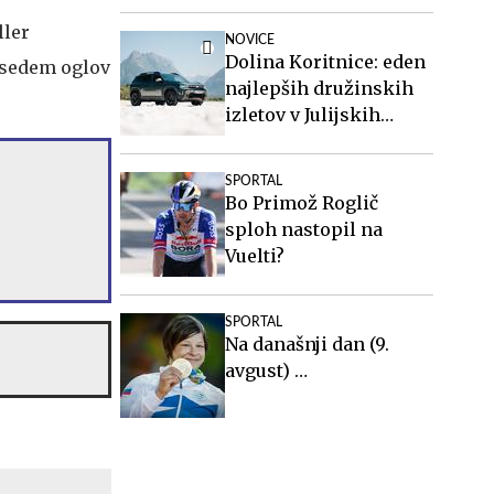
ller
NOVICE
Dolina Koritnice: eden
a sedem oglov
najlepših družinskih
izletov v Julijskih
Alpah
SPORTAL
Bo Primož Roglič
sploh nastopil na
Vuelti?
SPORTAL
Na današnji dan (9.
avgust) …