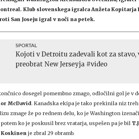
 Montreal. Klub slovenskega igralca Anžeta Kopitarja
ti San Joseju igral v noči na petek.
SPORTAL
Kojoti v Detroitu zadevali kot za stavo, 
preobrat New Jerseyja #video
 končnico dosegel pomembno zmago, odločilni gol je v 
or McDavid
. Kanadska ekipa je tako prekinila niz treh
lizu zmage že po rednem delu, ko je Washington izenačil
otem ko je poskusil brez vratarja, uspešen pa je bil
T.
 Koskinen
je zbral 29 obramb.