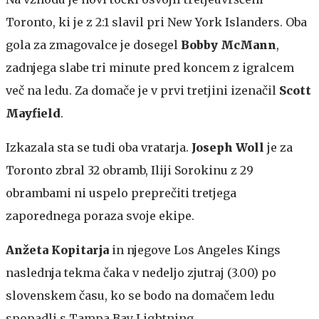
Toronto, ki je z 2:1 slavil pri New York Islanders. Oba
gola za zmagovalce je dosegel
Bobby McMann
,
zadnjega slabe tri minute pred koncem z igralcem
več na ledu. Za domače je v prvi tretjini izenačil
Scott
Mayfield
.
Izkazala sta se tudi oba vratarja.
Joseph Woll
je za
Toronto zbral 32 obramb, Iliji Sorokinu z 29
obrambami ni uspelo preprečiti tretjega
zaporednega poraza svoje ekipe.
Anžeta Kopitarja
in njegove Los Angeles Kings
naslednja tekma čaka v nedeljo zjutraj (3.00) po
slovenskem času, ko se bodo na domačem ledu
spopadli s Tampa Bay Lightning.