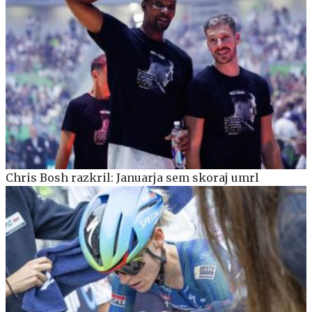
Chris Bosh razkril: Januarja sem skoraj umrl