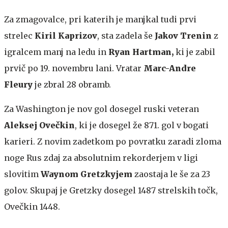
Za zmagovalce, pri katerih je manjkal tudi prvi
strelec
Kiril Kaprizov
, sta zadela še
Jakov Trenin
z
igralcem manj na ledu in
Ryan Hartman,
ki je zabil
prvič po 19. novembru lani. Vratar
Marc-Andre
Fleury
je zbral 28 obramb.
Za Washington je nov gol dosegel ruski veteran
Aleksej Ovečkin
, ki je dosegel že 871. gol v bogati
karieri. Z novim zadetkom po povratku zaradi zloma
noge Rus zdaj za absolutnim rekorderjem v ligi
slovitim
Waynom Gretzkyjem
zaostaja le še za 23
golov. Skupaj je Gretzky dosegel 1487 strelskih točk,
Ovečkin 1448.