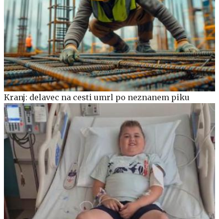
Kranj: delavec na cesti umrl po neznanem piku