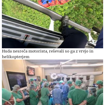
Huda nesreča motorista, reševali so ga z vrvjo in
helikopterjem