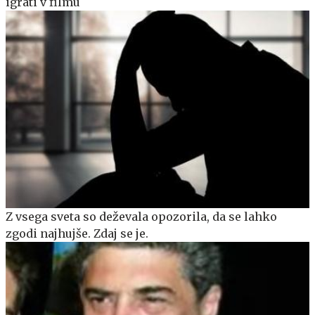
igrati v filmu
Z vsega sveta so deževala opozorila, da se lahko
zgodi najhujše. Zdaj se je.