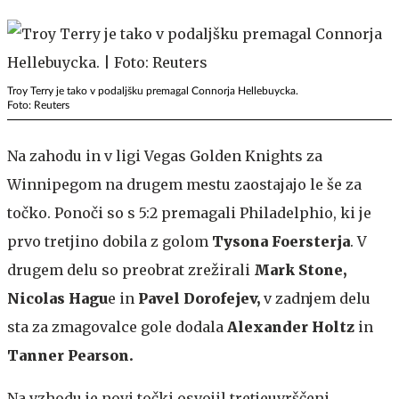
Troy Terry je tako v podaljšku premagal Connorja Hellebuycka.
Foto: Reuters
Na zahodu in v ligi Vegas Golden Knights za
Winnipegom na drugem mestu zaostajajo le še za
točko. Ponoči so s 5:2 premagali Philadelphio, ki je
prvo tretjino dobila z golom
Tysona Foersterja
. V
drugem delu so preobrat zrežirali
Mark Stone,
Nicolas Hagu
e in
Pavel Dorofejev,
v zadnjem delu
sta za zmagovalce gole dodala
Alexander Holtz
in
Tanner Pearson.
Na vzhodu je novi točki osvojil tretjeuvrščeni