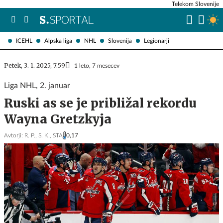
Telekom Slovenije
ICEHL
Alpska liga
NHL
Slovenija
Legionarji
Petek, 3. 1. 2025, 7.59
1 leto, 7 mesecev
Liga NHL, 2. januar
Ruski as se je približal rekordu
Wayna Gretzkyja
Avtorji:
R. P.,
S. K.,
STA
0,17