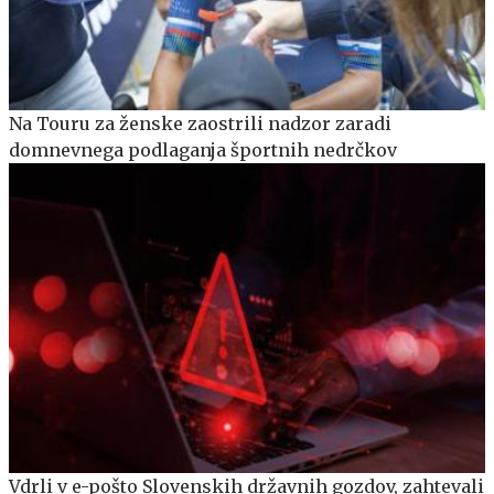
Na Touru za ženske zaostrili nadzor zaradi
domnevnega podlaganja športnih nedrčkov
Vdrli v e-pošto Slovenskih državnih gozdov, zahtevali