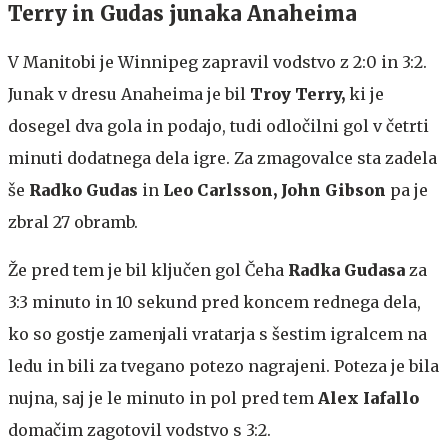
Terry in Gudas junaka Anaheima
V Manitobi je Winnipeg zapravil vodstvo z 2:0 in 3:2.
Junak v dresu Anaheima je bil
Troy Terry,
ki je
dosegel dva gola in podajo, tudi odločilni gol v četrti
minuti dodatnega dela igre. Za zmagovalce sta zadela
še
Radko Gudas
in
Leo Carlsson, John Gibson
pa je
zbral 27 obramb.
Že pred tem je bil ključen gol Čeha
Radka Gudasa
za
3:3 minuto in 10 sekund pred koncem rednega dela,
ko so gostje zamenjali vratarja s šestim igralcem na
ledu in bili za tvegano potezo nagrajeni. Poteza je bila
nujna, saj je le minuto in pol pred tem
Alex Iafallo
domačim zagotovil vodstvo s 3:2.