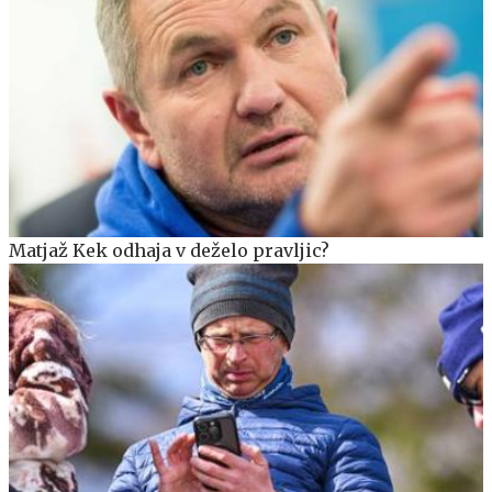
Matjaž Kek odhaja v deželo pravljic?