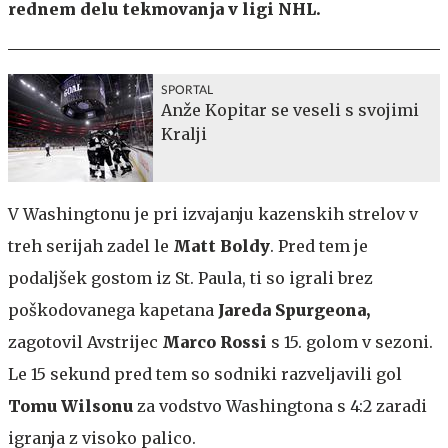
rednem delu tekmovanja v ligi NHL.
SPORTAL
Anže Kopitar se veseli s svojimi
Kralji
V Washingtonu je pri izvajanju kazenskih strelov v
treh serijah zadel le
Matt Boldy
. Pred tem je
podaljšek gostom iz St. Paula, ti so igrali brez
poškodovanega kapetana
Jareda Spurgeona,
zagotovil Avstrijec
Marco Rossi
s 15. golom v sezoni.
Le 15 sekund pred tem so sodniki razveljavili gol
Tomu Wilsonu
za vodstvo Washingtona s 4:2 zaradi
igranja z visoko palico.