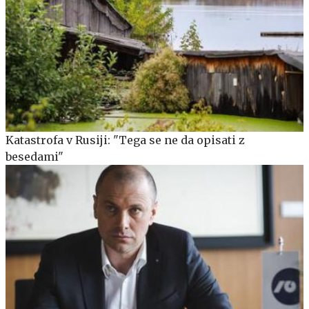
Katastrofa v Rusiji: "Tega se ne da opisati z
besedami"