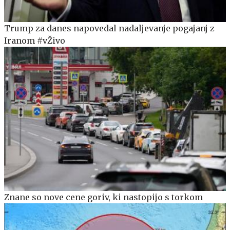
Trump za danes napovedal nadaljevanje pogajanj z
Iranom #vŽivo
Znane so nove cene goriv, ki nastopijo s torkom