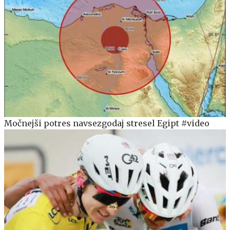
Močnejši potres navsezgodaj stresel Egipt #video