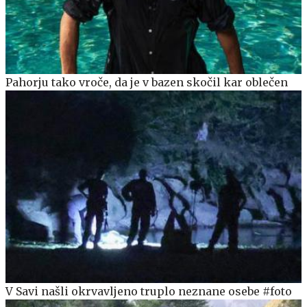
Pahorju tako vroče, da je v bazen skočil kar oblečen
V Savi našli okrvavljeno truplo neznane osebe #foto