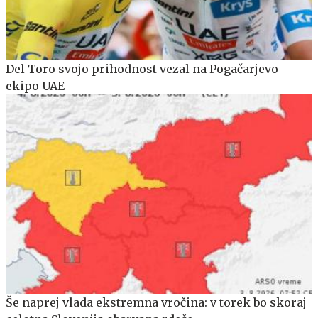
Del Toro svojo prihodnost vezal na Pogačarjevo
ekipo UAE
Še naprej vlada ekstremna vročina: v torek bo skoraj