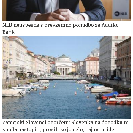
NLB neuspešna s prevzemno ponudbo za Addiko
Bank
Zamejski Slovenci ogorčeni: Slovenka na dogodku ni
smela nastopiti, prosili so jo celo, naj ne pride