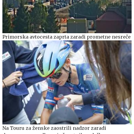
Primorska avtocesta zaprta zaradi prometne nesreče
Na Touru za ženske zaostrili nadzor zaradi