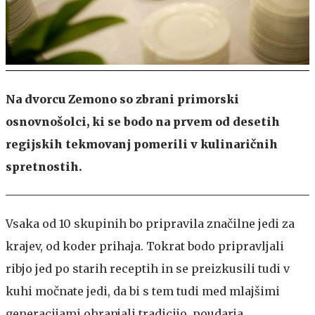
Na dvorcu Zemono so zbrani primorski
osnovnošolci, ki se bodo na prvem od desetih
regijskih tekmovanj pomerili v kulinaričnih
spretnostih.
Vsaka od 10 skupinih bo pripravila značilne jedi za
krajev, od koder prihaja. Tokrat bodo pripravljali
ribjo jed po starih receptih in se preizkusili tudi v
kuhi močnate jedi, da bi s tem tudi med mlajšimi
generacijami ohranjali tradicijo, poudarja