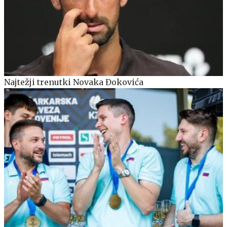
Najtežji trenutki Novaka Đokovića