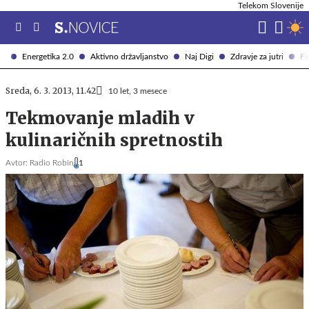
Telekom Slovenije
Energetika 2.0
Aktivno državljanstvo
Naj Digi
Zdravje za jutri
Fi
Sreda, 6. 3. 2013, 11.42
10 let, 3 mesece
Tekmovanje mladih v
kulinaričnih spretnostih
Avtor:
Radio Robin
1