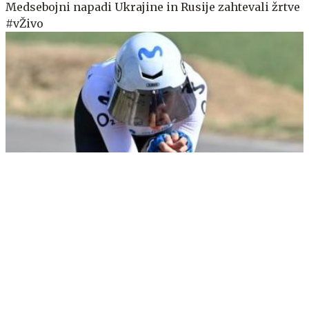
Medsebojni napadi Ukrajine in Rusije zahtevali žrtve
#vŽivo
Urška Žigart na kronometru 72., Tour ima novo
vodilno