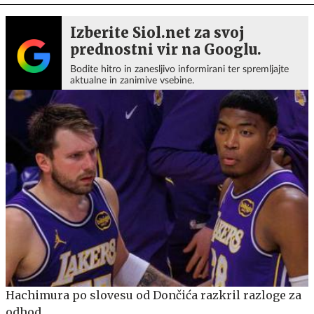
Izberite Siol.net za svoj
prednostni vir na Googlu.
Bodite hitro in zanesljivo informirani ter spremljajte
aktualne in zanimive vsebine.
Hachimura po slovesu od Dončića razkril razloge za
odhod