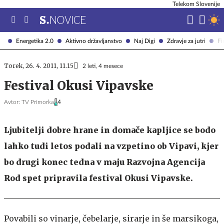
Telekom Slovenije
Energetika 2.0
Aktivno državljanstvo
Naj Digi
Zdravje za jutri
Fi
Torek, 26. 4. 2011, 11.15
2 leti, 4 mesece
Festival Okusi Vipavske
Avtor:
TV Primorka
4
Ljubitelji dobre hrane in domače kapljice se bodo
lahko tudi letos podali na vzpetino ob Vipavi, kjer
bo drugi konec tedna v maju Razvojna Agencija
Rod spet pripravila festival Okusi Vipavske.
Povabili so vinarje, čebelarje, sirarje in še marsikoga,