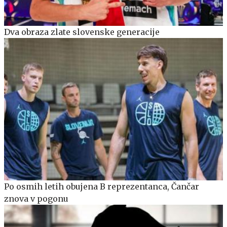
Dva obraza zlate slovenske generacije
Po osmih letih obujena B reprezentanca, Čančar
znova v pogonu