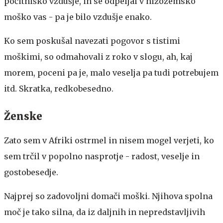
počitniško vzdušje, in se odpeljal v nizozemsko
moško vas - pa je bilo vzdušje enako.
Ko sem poskušal navezati pogovor s tistimi
moškimi, so odmahovali z roko v slogu, ah, kaj
morem, poceni pa je, malo veselja pa tudi potrebujem
itd. Skratka, redkobesedno.
Ženske
Zato sem v Afriki ostrmel in nisem mogel verjeti, ko
sem trčil v popolno nasprotje - radost, veselje in
gostobesedje.
Najprej so zadovoljni domači moški. Njihova spolna
moč je tako silna, da iz daljnih in nepredstavljivih