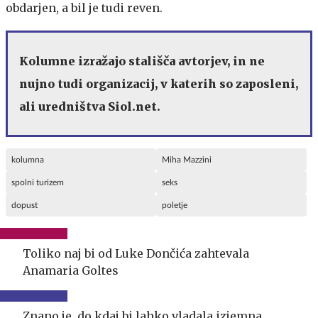
obdarjen, a bil je tudi reven.
Kolumne izražajo stališča avtorjev, in ne
nujno tudi organizacij, v katerih so zaposleni,
ali uredništva Siol.net.
kolumna
Miha Mazzini
spolni turizem
seks
dopust
poletje
Toliko naj bi od Luke Dončića zahtevala
Anamaria Goltes
Znano je, do kdaj bi lahko vladala izjemna