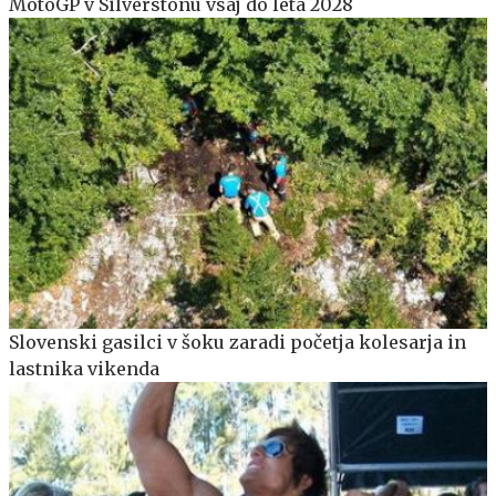
MotoGP v Silverstonu vsaj do leta 2028
Slovenski gasilci v šoku zaradi početja kolesarja in
lastnika vikenda