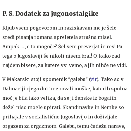
P. S. Dodatek za jugonostalgike
Kljub vsem pogovorom in raziskavam me je šele
sredi pisanja romana spreletela strašna misel.
Ampak … Je to mogoče? Šel sem preverjat in res! Pa
tega o Jugoslaviji še nikoli nisem bral! O, kako rad
najdem bisere, za katere vsi vemo, a jih nihče ne vidi.
V Makarski stoji spomenik "galebu" (
vir
). Tako so v
Dalmaciji njega dni imenovali moške, katerih spolna
moč je bila tako velika, da se ji ženske iz bogatih
dežel niso mogle upirati. Skandinavke in Nemke so
prihajale v socialistično Jugoslavijo in doživljale
orgazem za orgazmom. Galebu, temu čudežu narave,