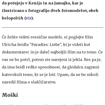
da potujejo v Kenijo in na Jamajko, kar je
ilustrirano s fotografijo dveh fotomodelov, obeh
belopoltih (
vir
).
Če želite videti resnične modele, si poglejte film
Ulricha Seidla "Paradies: Liebe", ki je videti kot
dokumentarec in je daleč najboljši film na to temo. Če
vas ne bo potrl, potem ste narejeni iz jekla. Res pa je,
da ima Seidl redko sposobnost, da gledalcu zagnusi
katerokoli temo, ki se je loti. Upam, da ne bo nikoli
naredil filma o slaščičarstvu.
Moški