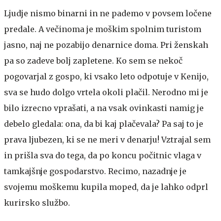
Ljudje nismo binarni in ne pademo v povsem ločene
predale. A večinoma je moškim spolnim turistom
jasno, naj ne pozabijo denarnice doma. Pri ženskah
pa so zadeve bolj zapletene. Ko sem se nekoč
pogovarjal z gospo, ki vsako leto odpotuje v Kenijo,
sva se hudo dolgo vrtela okoli plačil. Nerodno mi je
bilo izrecno vprašati, a na vsak ovinkasti namig je
debelo gledala: ona, da bi kaj plačevala? Pa saj to je
prava ljubezen, ki se ne meri v denarju! Vztrajal sem
in prišla sva do tega, da po koncu počitnic vlaga v
tamkajšnje gospodarstvo. Recimo, nazadnje je
svojemu moškemu kupila moped, da je lahko odprl
kurirsko službo.