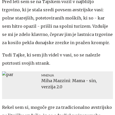
Pred leti sem se na Tajskem vozil v najbližjo
trgovino, ki je stala sredi povsem avstrijske vasi:
polne starejših, potetoviranih moških, ki so - kar
sem hitro opazil - prišli na spolni turizem. Vzdušje
se mi je zdelo klavrno, čeprav jim je lastnica trgovine
za kosilo pekla dunajske zrezke in pražen krompir.
Tudi Tajke, ki sem jih videl v vasi, so se nalezle
potrtosti svojih strank.
MNENJA
Miha Mazzini: Mama - sin,
verzija 2.0
Rekel sem si, mogoče gre za tradicionalno avstrijsko