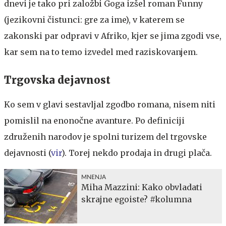
dnevi je tako pri založbi Goga izšel roman Funny
(jezikovni čistunci: gre za ime), v katerem se
zakonski par odpravi v Afriko, kjer se jima zgodi vse,
kar sem na to temo izvedel med raziskovanjem.
Trgovska dejavnost
Ko sem v glavi sestavljal zgodbo romana, nisem niti
pomislil na enonočne avanture. Po definiciji
združenih narodov je spolni turizem del trgovske
dejavnosti (
vir
). Torej nekdo prodaja in drugi plača.
MNENJA
Miha Mazzini: Kako obvladati
skrajne egoiste? #kolumna