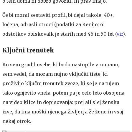
o tem doma ni dobro govoriti. In prav imajo.
Če bi moral sestaviti profil, bi dejal takole: 40+,
ločena, odrasli otroci (podatki za Kenijo: 61
odstotkov obiskovalk je starih med 46 in 50 let (
vir
).
Ključni trenutek
Ko sem gradil osebe, ki bodo nastopile v romanu,
sem vedel, da moram nujno vključiti tiste, ki
preživijo ključni trenutek zveze, ki se je na tujem
tako ognjevito vnela, potem pa je celo leto obsojena
na video klice in dopisovanja: prej ali slej ženska
izve, da ima moški njenega življenja že ženo in vsaj
nekaj otrok.