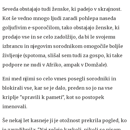
Seveda obstajajo tudi ženske, ki padejo v skrajnost.
Kot še vedno mnogo ljudi zaradi pohlepa naseda
goljufivim e-sporočilom, tako obstajajo ženske, ki
prodajo vse in se celo zadolžijo, da bi le svojemu
izbrancu in njegovim sorodnikom omogočile boljše
življenje (spotoma, slišal sem tudi za gospo, ki take
podpore ne nudi v Afriko, ampak v Domžale).
Eni med njimi so celo vmes posegli sorodniki in
blokirali vse, kar se je dalo, preden so jo na vse
kriplje "spravili k pameti", kot so postopek
imenovali.
Še nekaj let kasneje ji je otožnost prekrila pogled, ko
je zavzdihnila: "Naj rečejo karkoli, nikoli se nisem