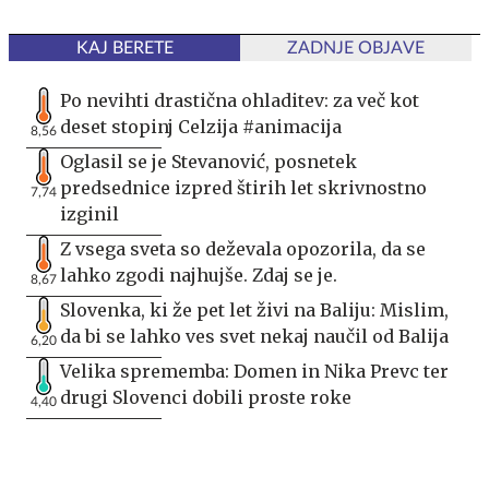
KAJ BERETE
ZADNJE OBJAVE
Po nevihti drastična ohladitev: za več kot
deset stopinj Celzija #animacija
8,56
Oglasil se je Stevanović, posnetek
predsednice izpred štirih let skrivnostno
7,74
izginil
Z vsega sveta so deževala opozorila, da se
lahko zgodi najhujše. Zdaj se je.
8,67
Slovenka, ki že pet let živi na Baliju: Mislim,
da bi se lahko ves svet nekaj naučil od Balija
6,20
Velika sprememba: Domen in Nika Prevc ter
drugi Slovenci dobili proste roke
4,40