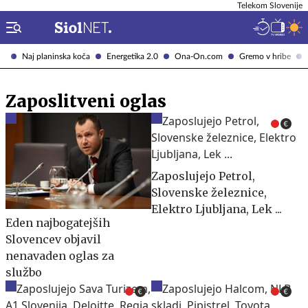
Telekom Slovenije
Naj planinska koča
Energetika 2.0
Ona-On.com
Gremo v hribe
Zaposlitveni oglas
Zaposlujejo Petrol,
Slovenske železnice,
Elektro Ljubljana, Lek ...
Eden najbogatejših
Slovencev objavil
nenavaden oglas za
službo