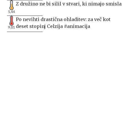
Z družino ne bi silil v stvari, ki nimajo smisla
5,44
Po nevihti drastična ohladitev: za več kot
deset stopinj Celzija #animacija
9,01