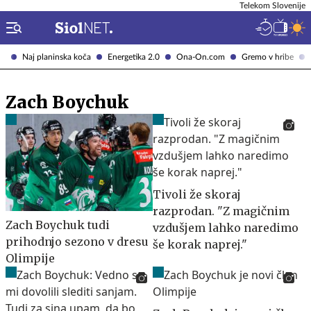
Telekom Slovenije
Naj planinska koča
Energetika 2.0
Ona-On.com
Gremo v hribe
Zach Boychuk
Tivoli že skoraj
razprodan. "Z magičnim
Zach Boychuk tudi
vzdušjem lahko naredimo
prihodnjo sezono v dresu
še korak naprej."
Olimpije