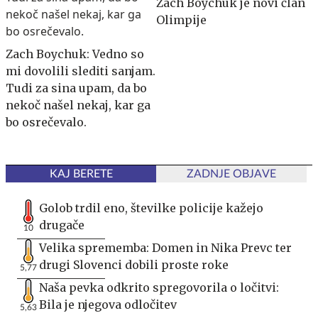
Zach Boychuk je novi član
Olimpije
Zach Boychuk: Vedno so
mi dovolili slediti sanjam.
Tudi za sina upam, da bo
nekoč našel nekaj, kar ga
bo osrečevalo.
KAJ BERETE
ZADNJE OBJAVE
Golob trdil eno, številke policije kažejo
drugače
10
Velika sprememba: Domen in Nika Prevc ter
drugi Slovenci dobili proste roke
5,77
Naša pevka odkrito spregovorila o ločitvi:
Bila je njegova odločitev
5,63