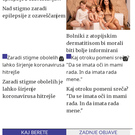
Nad stigmo zaradi
epilepsije z ozaveščanjem
Bolniki z atopijskim
dermatitisom bi morali
biti bolje informirani
Zaradi stigme obolelih je
lahko širjenje
Kaj otroku pomeni sreča?
koronavirusa hitrejše
"Da se imata oči in mami
rada. In da imata rada
mene."
KAJ BERETE
ZADNJE OBJAVE