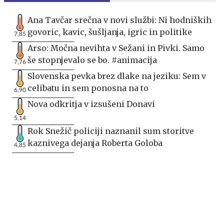
Ana Tavčar srečna v novi službi: Ni hodniških
govoric, kavic, šušljanja, igric in politike
7,85
Arso: Močna nevihta v Sežani in Pivki. Samo
še stopnjevalo se bo. #animacija
7,76
Slovenska pevka brez dlake na jeziku: Sem v
celibatu in sem ponosna na to
6,90
Nova odkritja v izsušeni Donavi
5,14
Rok Snežič policiji naznanil sum storitve
kaznivega dejanja Roberta Goloba
4,85