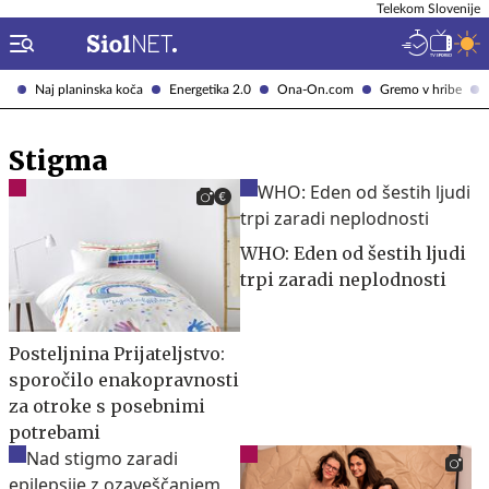
Telekom Slovenije
Naj planinska koča
Energetika 2.0
Ona-On.com
Gremo v hribe
Stigma
WHO: Eden od šestih ljudi
trpi zaradi neplodnosti
Posteljnina Prijateljstvo:
sporočilo enakopravnosti
za otroke s posebnimi
potrebami