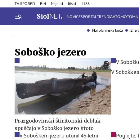
Info in obvestila
Tehnik
TV SPORED
Bizi
Najdi.si
Itis.si
1188
NOVICE
SPORTAL
TRENDI
AVTOMOTO
MN
Naj planinska koča
Energ
Soboško jezero
V Soboškem
Prazgodovinski štiritonski deblak
spuščajo v Soboško jezero #foto