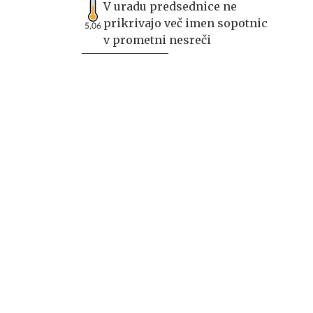
V uradu predsednice ne
prikrivajo več imen sopotnic
5,06
v prometni nesreči