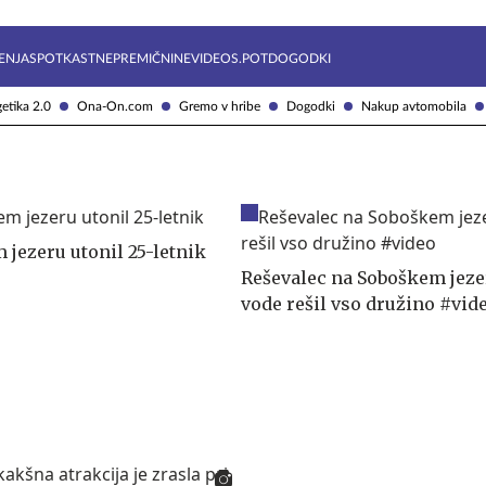
Želite prejemati e-novice?
Uživajmo pametno
ENJA
SPOTKAST
NEPREMIČNINE
VIDEOS.POT
DOGODKI
etika 2.0
Ona-On.com
Gremo v hribe
Dogodki
Nakup avtomobila
 jezeru utonil 25-letnik
Reševalec na Soboškem jeze
vode rešil vso družino #vid