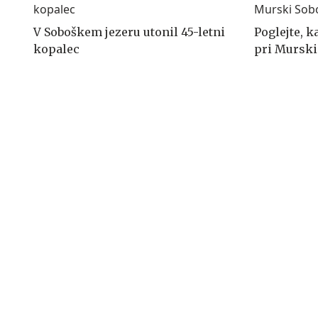
V Soboškem jezeru utonil 45-letni
Poglejte, k
kopalec
pri Murski