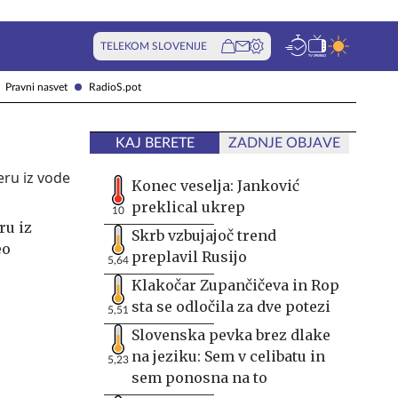
TELEKOM SLOVENIJE
Pravni nasvet
RadioS.pot
KAJ BERETE
ZADNJE OBJAVE
Konec veselja: Janković
preklical ukrep
10
ru iz
Skrb vzbujajoč trend
eo
preplavil Rusijo
5,64
Klakočar Zupančičeva in Rop
sta se odločila za dve potezi
5,51
Slovenska pevka brez dlake
na jeziku: Sem v celibatu in
5,23
sem ponosna na to