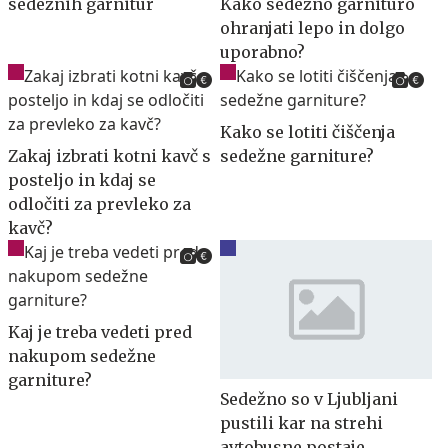
sedežnih garnitur
Kako sedežno garnituro
ohranjati lepo in dolgo
uporabno?
Kako se lotiti čiščenja
Zakaj izbrati kotni kavč s
sedežne garniture?
posteljo in kdaj se
odločiti za prevleko za
kavč?
Kaj je treba vedeti pred
nakupom sedežne
garniture?
Sedežno so v Ljubljani
pustili kar na strehi
avtobusne postaje