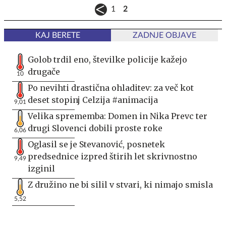
1
2
KAJ BERETE
ZADNJE OBJAVE
Golob trdil eno, številke policije kažejo
drugače
10
Po nevihti drastična ohladitev: za več kot
deset stopinj Celzija #animacija
9,01
Velika sprememba: Domen in Nika Prevc ter
drugi Slovenci dobili proste roke
6,06
Oglasil se je Stevanović, posnetek
predsednice izpred štirih let skrivnostno
9,49
izginil
Z družino ne bi silil v stvari, ki nimajo smisla
5,52