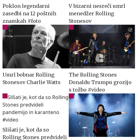
Poklon legendarni
V bizarni nesreči umrl
zasedbi na 12 poštnih
menedžer Rolling
znamkah #foto
Stonesov
Umrl bobnar Rolling
The Rolling Stones
Stonesov Charlie Watts
Donaldu Trumpu grozijo
s tožbo #video
Slišati je, kot da so
Rolling Stones predvideli