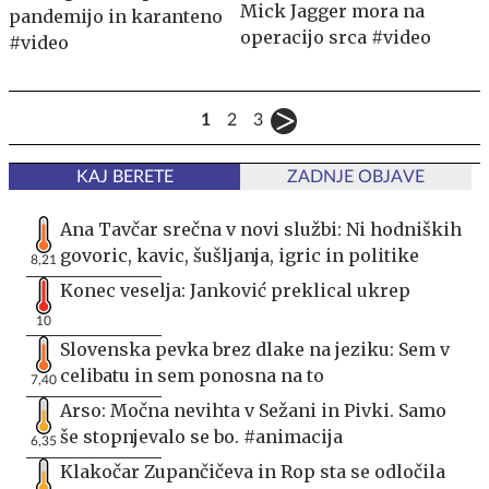
Mick Jagger mora na
pandemijo in karanteno
operacijo srca #video
#video
1
2
3
KAJ BERETE
ZADNJE OBJAVE
Ana Tavčar srečna v novi službi: Ni hodniških
govoric, kavic, šušljanja, igric in politike
8,21
Konec veselja: Janković preklical ukrep
10
Slovenska pevka brez dlake na jeziku: Sem v
celibatu in sem ponosna na to
7,40
Arso: Močna nevihta v Sežani in Pivki. Samo
še stopnjevalo se bo. #animacija
6,35
Klakočar Zupančičeva in Rop sta se odločila