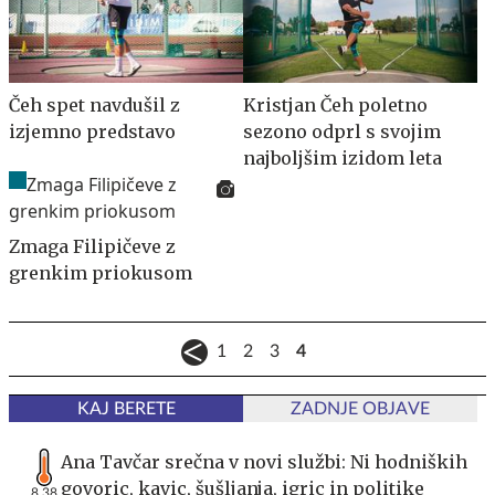
Čeh spet navdušil z
Kristjan Čeh poletno
izjemno predstavo
sezono odprl s svojim
najboljšim izidom leta
Zmaga Filipičeve z
grenkim priokusom
1
2
3
4
KAJ BERETE
ZADNJE OBJAVE
Ana Tavčar srečna v novi službi: Ni hodniških
govoric, kavic, šušljanja, igric in politike
8,38