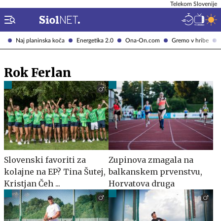
Telekom Slovenije
Naj planinska koča
Energetika 2.0
Ona-On.com
Gremo v hribe
Rok Ferlan
Slovenski favoriti za
Zupinova zmagala na
kolajne na EP? Tina Šutej,
balkanskem prvenstvu,
Kristjan Čeh ...
Horvatova druga