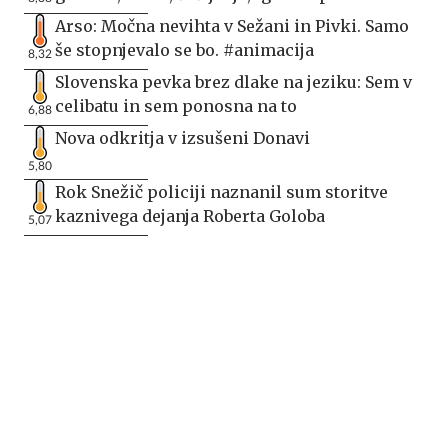
Arso: Močna nevihta v Sežani in Pivki. Samo
še stopnjevalo se bo. #animacija
8,32
Slovenska pevka brez dlake na jeziku: Sem v
celibatu in sem ponosna na to
6,88
Nova odkritja v izsušeni Donavi
5,80
Rok Snežič policiji naznanil sum storitve
kaznivega dejanja Roberta Goloba
5,07