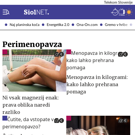
Telekom Slovenije
Naj planinska koča
Energetika 2.0
Ona-On.com
Gremo v hribe
Perimenopavza
Menopavza in kilogrami:
kako lahko prehrana
pomaga
Ni vsak magnezij enak:
prava oblika naredi
razliko