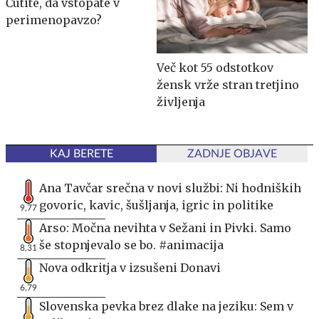
Čutite, da vstopate v
perimenopavzo?
Več kot 55 odstotkov
žensk vrže stran tretjino
življenja
KAJ BERETE
ZADNJE OBJAVE
Ana Tavčar srečna v novi službi: Ni hodniških
govoric, kavic, šušljanja, igric in politike
9,77
Arso: Močna nevihta v Sežani in Pivki. Samo
še stopnjevalo se bo. #animacija
8,31
Nova odkritja v izsušeni Donavi
6,79
Slovenska pevka brez dlake na jeziku: Sem v