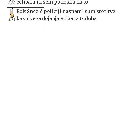
celibatu in sem ponosna na to
6,88
Rok Snežič policiji naznanil sum storitve
kaznivega dejanja Roberta Goloba
5,76