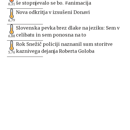
še stopnjevalo se bo. #animacija
8,31
Nova odkritja v izsušeni Donavi
6,79
Slovenska pevka brez dlake na jeziku: Sem v
celibatu in sem ponosna na to
6,88
Rok Snežič policiji naznanil sum storitve
kaznivega dejanja Roberta Goloba
5,76