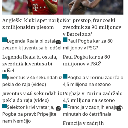
Angleški klubi spet norijo
Nor prestop, francoski
z milijonskim plesom
zvezdnik za 90 milijonov
v Barcelono?
Legenda Reala bi ostala,
Paul Pogba kar za 80
zvezdnik Juventusa bi
milijonov v PSG?
odšel
Juventus v 46 sekundah iz
Pogbaja v Torinu zadržalo
pekla do raja (video)
4,5 milijona na sezono
Francija v zadnjih