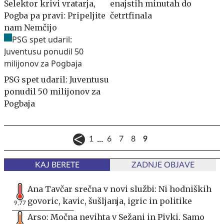
Selektor krivi vratarja,
enajstih minutah do
Pogba pa pravi: Pripeljite
četrtfinala
nam Nemčijo
PSG spet udaril: Juventusu
ponudil 50 milijonov za
Pogbaja
...
1
6
7
8
9
KAJ BERETE
ZADNJE OBJAVE
Ana Tavčar srečna v novi službi: Ni hodniških
govoric, kavic, šušljanja, igric in politike
9,77
Arso: Močna nevihta v Sežani in Pivki. Samo