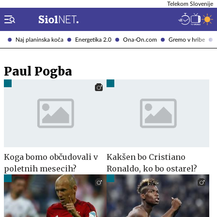
Telekom Slovenije
Naj planinska koča
Energetika 2.0
Ona-On.com
Gremo v hribe
Paul Pogba
Koga bomo občudovali v
Kakšen bo Cristiano
poletnih mesecih?
Ronaldo, ko bo ostarel?