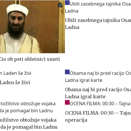
Ubili zasebnega tajnika Os
Ladna
Cio ob peti obletnici smrti
Laden še živi
Obama naj bi pred racijo Os
Ladna igral karte
OCENA FILMA: 00:30 – Tajn
ožilstvo obtožuje vojaka
operacija
da je pomagal bin Ladnu