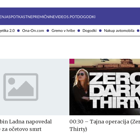
Želite prejemati e-novice?
Uživajmo pametno
ENJA
SPOTKAST
NEPREMIČNINE
VIDEOS.POT
DOGODKI
etika 2.0
Ona-On.com
Gremo v hribe
Dogodki
Nakup avtomobila
bin Ladna napovedal
00:30 – Tajna operacija (Ze
 za očetovo smrt
Thirty)