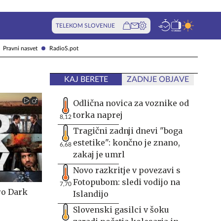
TELEKOM SLOVENIJE
Pravni nasvet
RadioS.pot
KAJ BERETE
ZADNJE OBJAVE
Odlična novica za voznike od
torka naprej
8,12
Tragični zadnji dnevi "boga
estetike": končno je znano,
6,68
zakaj je umrl
Novo razkritje v povezavi s
Fotopubom: sledi vodijo na
7,70
ro Dark
Islandijo
Slovenski gasilci v šoku