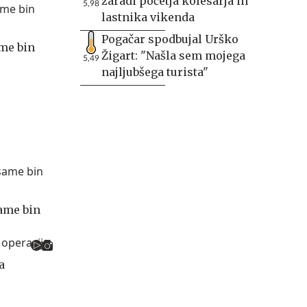
zaradi početja kolesarja in
5,98
lastnika vikenda
Pogačar spodbujal Urško
ame bin
Žigart: "Našla sem mojega
5,49
najljubšega turista"
ame bin
a