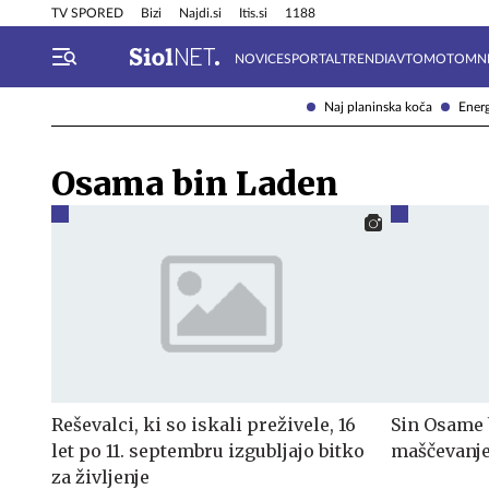
Info in obvestila
Tehnik
TV SPORED
Bizi
Najdi.si
Itis.si
1188
NOVICE
SPORTAL
TRENDI
AVTOMOTO
MN
Naj planinska koča
Energ
Osama bin Laden
Reševalci, ki so iskali preživele, 16
Sin Osame 
let po 11. septembru izgubljajo bitko
maščevanje
za življenje