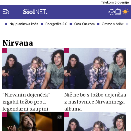
Telekom Slovenije
Naj planinska koča
Energetika 2.0
Ona-On.com
Gremo v hribe
Nirvana
"Nirvanin dojenček"
Nič ne bo s tožbo dojenčka
izgubil tožbo proti
z naslovnice Nirvaninega
legendarni skupini
albuma