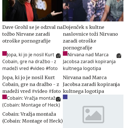
Dave Grohl se je odzval na
Dojenček s kultne
tožbo Nirvane zaradi
naslovnice toži Nirvano
otroške pornografije
zaradi otroške
pornografije
Jopa, ki jo je nosil Kurt
Nirvana nad Marca
Cobain, gre na dražbo - z
Jacobsa zaradi kopiranja
madeži vred #video #foto
kultnega logotipa
Cobain: Vražja montaža
(Cobain: Montage of Heck)