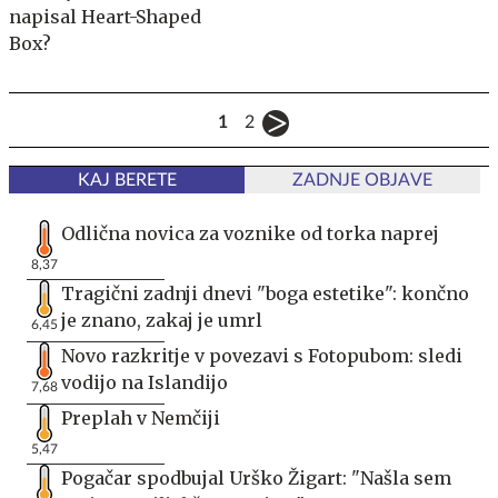
napisal Heart-Shaped
Box?
1
2
KAJ BERETE
ZADNJE OBJAVE
Odlična novica za voznike od torka naprej
8,37
Tragični zadnji dnevi "boga estetike": končno
je znano, zakaj je umrl
6,45
Novo razkritje v povezavi s Fotopubom: sledi
vodijo na Islandijo
7,68
Preplah v Nemčiji
5,47
Pogačar spodbujal Urško Žigart: "Našla sem