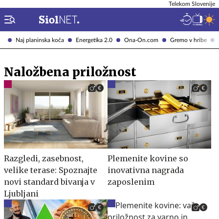
Telekom Slovenije
Naj planinska koča
Energetika 2.0
Ona-On.com
Gremo v hribe
Naložbena priložnost
Razgledi, zasebnost,
Plemenite kovine so
velike terase: Spoznajte
inovativna nagrada
novi standard bivanja v
zaposlenim
Ljubljani