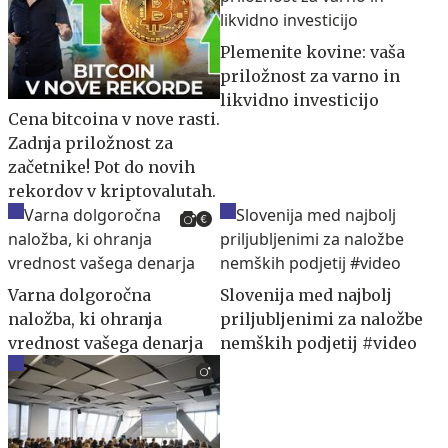
Plemenite kovine: vaša
priložnost za varno in
likvidno investicijo
Cena bitcoina v nove rasti.
Zadnja priložnost za
začetnike! Pot do novih
rekordov v kriptovalutah.
Varna dolgoročna
Slovenija med najbolj
naložba, ki ohranja
priljubljenimi za naložbe
vrednost vašega denarja
nemških podjetij #video