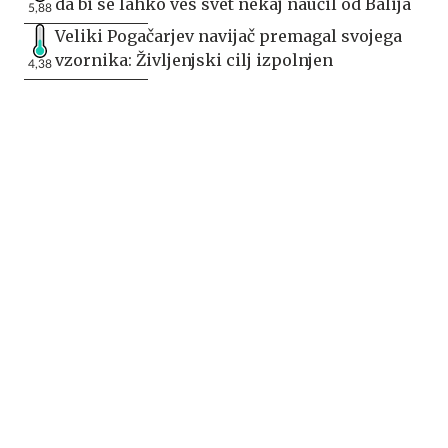
da bi se lahko ves svet nekaj naučil od Balija
5,88
Veliki Pogačarjev navijač premagal svojega
vzornika: Življenjski cilj izpolnjen
4,38