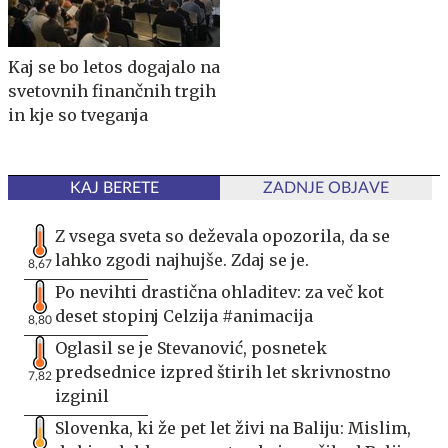
Kaj se bo letos dogajalo na
svetovnih finančnih trgih
in kje so tveganja
KAJ BERETE
ZADNJE OBJAVE
Z vsega sveta so deževala opozorila, da se
lahko zgodi najhujše. Zdaj se je.
8,67
Po nevihti drastična ohladitev: za več kot
deset stopinj Celzija #animacija
8,80
Oglasil se je Stevanović, posnetek
predsednice izpred štirih let skrivnostno
7,82
izginil
Slovenka, ki že pet let živi na Baliju: Mislim,