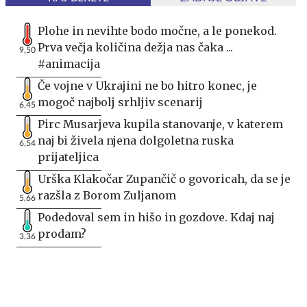
Plohe in nevihte bodo močne, a le ponekod.
Prva večja količina dežja nas čaka ...
9,50
#animacija
Če vojne v Ukrajini ne bo hitro konec, je
mogoč najbolj srhljiv scenarij
6,45
Pirc Musarjeva kupila stanovanje, v katerem
naj bi živela njena dolgoletna ruska
6,54
prijateljica
Urška Klakočar Zupančič o govoricah, da se je
razšla z Borom Zuljanom
5,66
Podedoval sem in hišo in gozdove. Kdaj naj
prodam?
3,36