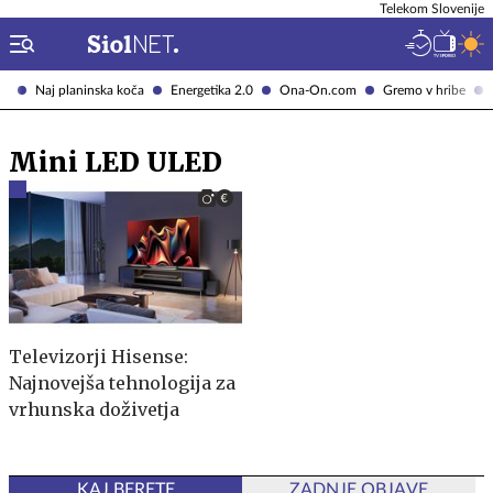
Telekom Slovenije
Naj planinska koča
Energetika 2.0
Ona-On.com
Gremo v hribe
Mini LED ULED
Televizorji Hisense:
Najnovejša tehnologija za
vrhunska doživetja
KAJ BERETE
ZADNJE OBJAVE