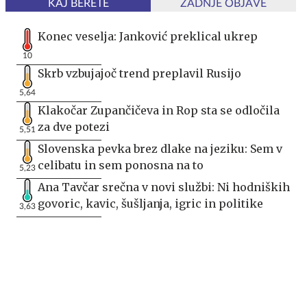
KAJ BERETE
ZADNJE OBJAVE
Konec veselja: Janković preklical ukrep
10
Skrb vzbujajoč trend preplavil Rusijo
5,64
Klakočar Zupančičeva in Rop sta se odločila
za dve potezi
5,51
Slovenska pevka brez dlake na jeziku: Sem v
celibatu in sem ponosna na to
5,23
Ana Tavčar srečna v novi službi: Ni hodniških
govoric, kavic, šušljanja, igric in politike
3,63