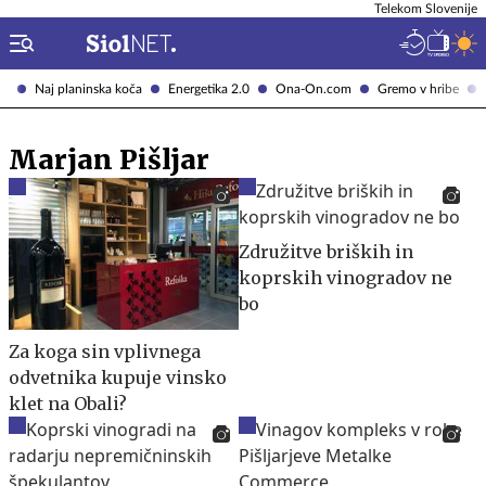
Telekom Slovenije
Naj planinska koča
Energetika 2.0
Ona-On.com
Gremo v hribe
Marjan Pišljar
Združitve briških in
koprskih vinogradov ne
bo
Za koga sin vplivnega
odvetnika kupuje vinsko
klet na Obali?